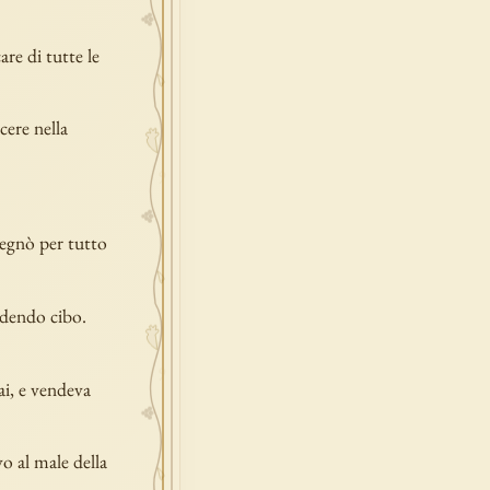
re di tutte le
cere nella
regnò per tutto
edendo cibo.
ai, e vendeva
o al male della