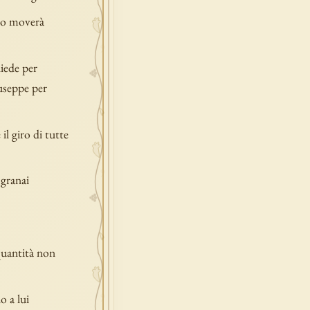
tto moverà
diede per
useppe per
il giro di tutte
 granai
quantità non
o a lui