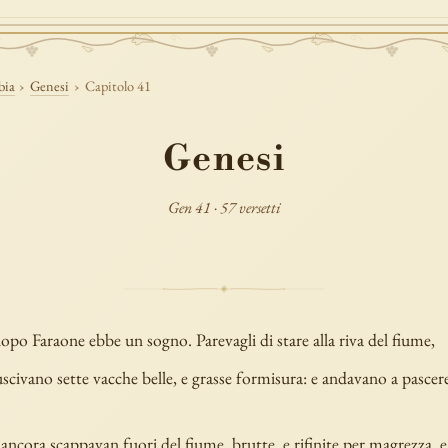
bia
›
Genesi
›
Capitolo 41
Genesi
Gen 41 · 57 versetti
po Faraone ebbe un sogno. Parevagli di stare alla riva del fiume,
scivano sette vacche belle, e grasse formisura: e andavano a pascer
 ancora scappavan fuori del fiume, brutte, e rifinite per magrezza, 