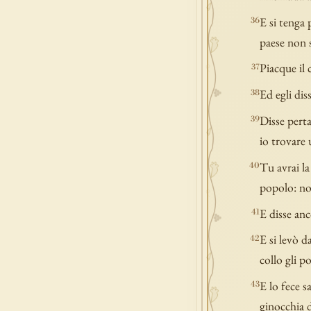
E si tenga 
36
paese non s
Piacque il c
37
Ed egli dis
38
Disse pert
39
io trovare 
Tu avrai la
40
popolo: non
E disse anc
41
E si levò da
42
collo gli p
E lo fece s
43
ginocchia d