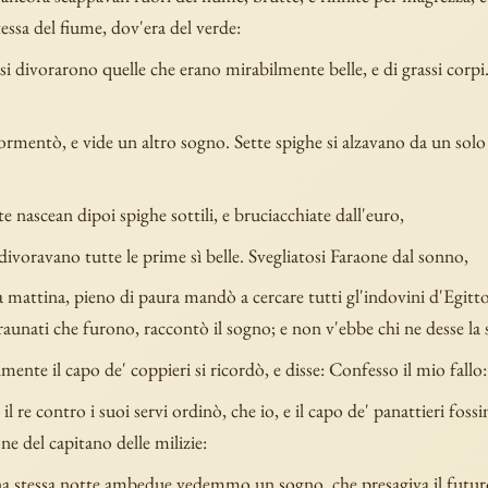
stessa del fiume, dov'era del verde:
si divorarono quelle che erano mirabilmente belle, e di grassi corpi
ormentò, e vide un altro sogno. Sette spighe si alzavano da un solo 
te nascean dipoi spighe sottili, e bruciacchiate dall'euro,
 divoravano tutte le prime sì belle. Svegliatosi Faraone dal sonno,
 mattina, pieno di paura mandò a cercare tutti gl'indovini d'Egitto,
 raunati che furono, raccontò il sogno; e non v'ebbe chi ne desse la 
lmente il capo de' coppieri si ricordò, e disse: Confesso il mio fallo:
il re contro i suoi servi ordinò, che io, e il capo de' panattieri foss
one del capitano delle milizie:
a stessa notte ambedue vedemmo un sogno, che presagiva il futur