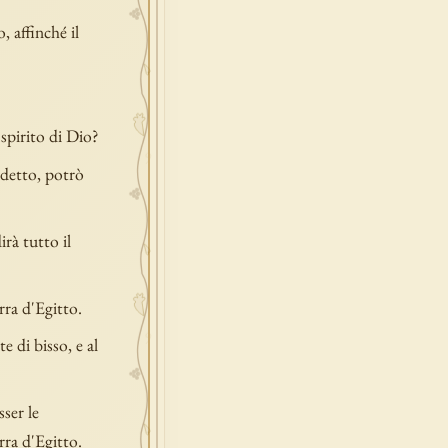
, affinché il
spirito di Dio?
 detto, potrò
rà tutto il
rra d'Egitto.
te di bisso, e al
sser le
rra d'Egitto.