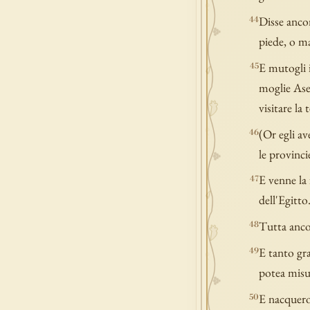
Disse ancor
44
piede, o m
E mutogli i
45
moglie Ase
visitare la 
(Or egli av
46
le provinci
E venne la 
47
dell'Egitto
Tutta ancor
48
E tanto gra
49
potea misur
E nacquero 
50