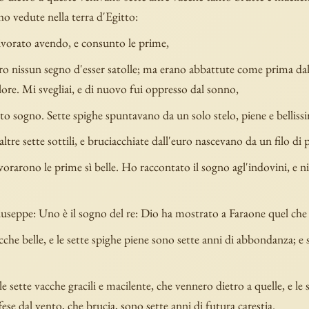
ho vedute nella terra d'Egitto:
divorato avendo, e consunto le prime,
o nissun segno d'esser satolle; ma erano abbattute come prima dal
lore. Mi svegliai, e di nuovo fui oppresso dal sonno,
to sogno. Sette spighe spuntavano da un solo stelo, piene e belliss
ltre sette sottili, e bruciacchiate dall'euro nascevano da un filo di p
vorarono le prime sì belle. Ho raccontato il sogno agl'indovini, e n
useppe: Uno è il sogno del re: Dio ha mostrato a Faraone quel che 
cche belle, e le sette spighe piene sono sette anni di abbondanza; e
e sette vacche gracili e macilente, che vennero dietro a quelle, e le 
offese dal vento, che brucia, sono sette anni di futura carestia.