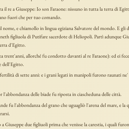
a il re a Giuseppe: Io son Faraone: nissuno in tutta la terra di Egi
ano fuori che per tuo comando.
l nome, e chiamollo in lingua egiziana Salvatore del mondo. E gli 
neth figliuola di Putifare sacerdote di Heliopoli. Partì adunque Gi
terra d'Egitto.
ea trent'anni, allorché fu condotto davanti al re Faraone): ed ei fece 
e dell'Egitto.
fertilità di sette anni: e i grani legati in manipoli furono raunati ne'
.
 l'abbondanza delle biade fu riposta in ciascheduna delle città.
nde fu l'abbondanza del grano che uguagliò l'arena del mare, e la 
arsi.
a Giuseppe due figliuoli prima che venisse la carestia, i quali furon