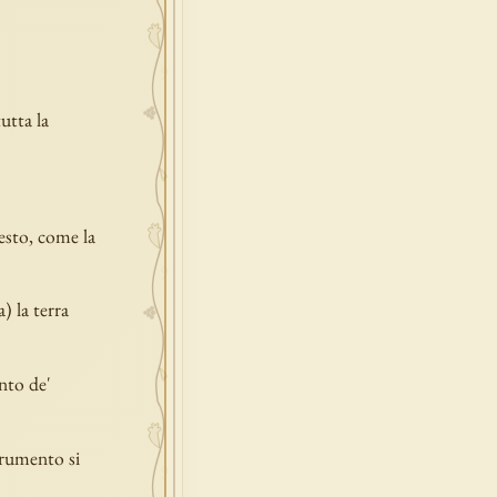
utta la
esto, come la
) la terra
nto de'
 frumento si