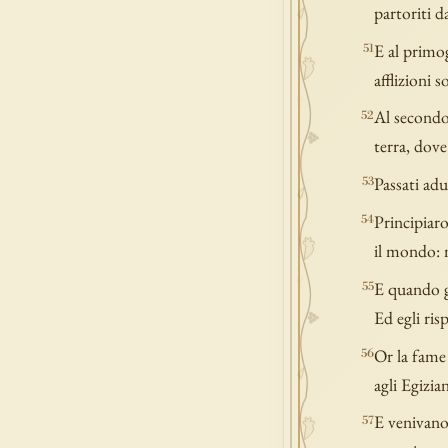
partoriti d
E al primo
51
afflizioni 
Al secondo 
52
terra, dove
Passati adu
53
Principiaro
54
il mondo: m
E quando gl
55
Ed egli ris
Or la fame 
56
agli Egizia
E venivano 
57