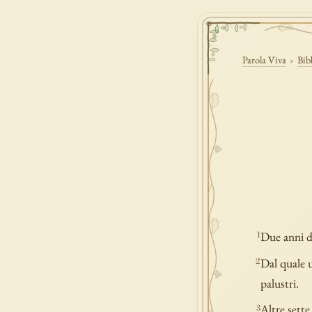
Parola Viva
›
Bib
Due anni do
1
Dal quale u
2
palustri.
Altre sette
3