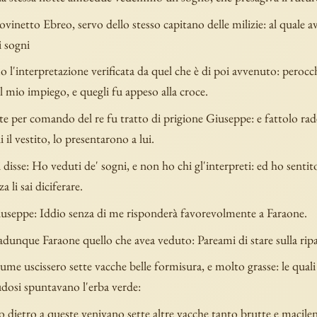
ovinetto Ebreo, servo dello stesso capitano delle milizie: al quale 
i sogni
'interpretazione verificata da quel che è di poi avvenuto: perocch
al mio impiego, e quegli fu appeso alla croce.
e per comando del re fu tratto di prigione Giuseppe: e fattolo rade
 il vestito, lo presentarono a lui.
i disse: Ho veduti de' sogni, e non ho chi gl'interpreti: ed ho sentit
a li sai diciferare.
useppe: Iddio senza di me risponderà favorevolmente a Faraone.
dunque Faraone quello che avea veduto: Pareami di stare sulla ripa
iume uscissero sette vacche belle formisura, e molto grasse: le qual
udosi spuntavano l'erba verde:
dietro a queste venivano sette altre vacche tanto brutte e macilen