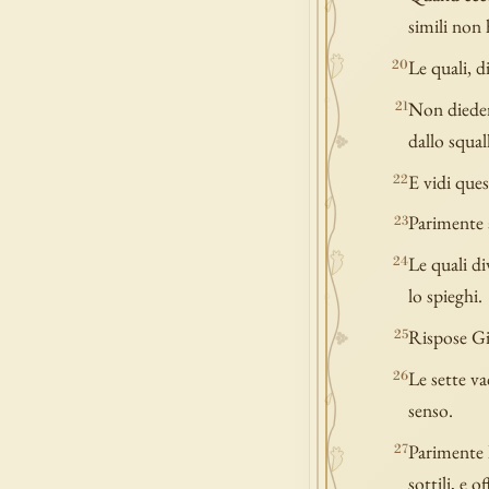
simili non 
Le quali, 
20
Non dieder
21
dallo squal
E vidi ques
22
Parimente a
23
Le quali di
24
lo spieghi.
Rispose Gi
25
Le sette va
26
senso.
Parimente l
27
sottili, e 