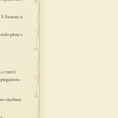
. E Faraone si
stelo piene e
 e tutti i
spiegazione.
imo rinchiusi
o.