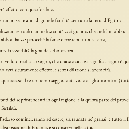
vrà effetto con quest'ordine.
rranno sette anni di grande fertilità per tutta la terra d'Egitto:
i saran sette altri anni di sterilità così grande, che andrà in obblio t
 abbondanza: perocché la fame devasterà tutta la terra,
arestia assorbirà la grande abbondanza.
tu veduto replicato sogno, che una stessa cosa significa, segno è qu
io avrà sicuramente effetto, e senza dilazione si adempirà.
que adesso il re un uomo saggio, e attivo, e diagli autorità in (tutta
puti dei soprintendenti in ogni regione: e la quinta parte del prove
 fertilità,
 d'adesso comincieranno ad essere, sia raunata ne' granai: e tutto il
 disposizione di Faraone, e si conservi nelle città.