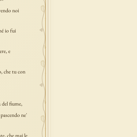
avendo noi
é io fui
re, e
o, che tu con
 del fiume,
i pascendo ne'
te, che mai le