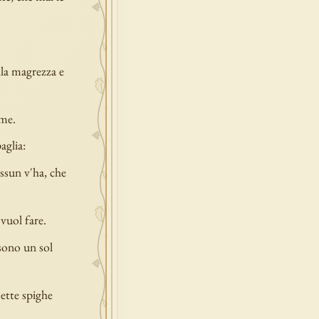
la magrezza e
ime.
aglia:
issun v'ha, che
vuol fare.
 sono un sol
sette spighe