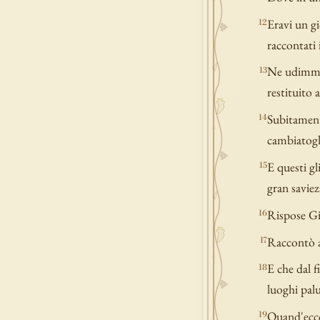
Eravi un gi
12
raccontati 
Ne udimmo l
13
restituito 
Subitament
14
cambiatogli
E questi gl
15
gran saviezz
Rispose Gi
16
Raccontò a
17
E che dal f
18
luoghi pal
Quand'ecco 
19