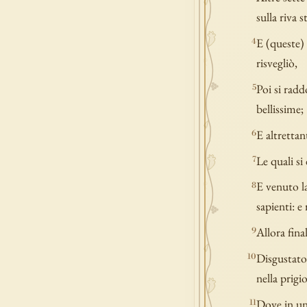
sulla riva 
E (queste) 
4
risvegliò,
Poi si radd
5
bellissime;
E altrettan
6
Le quali si
7
E venuto la
8
sapienti: e
Allora fina
9
Disgustato 
10
nella prigi
Dove in un
11