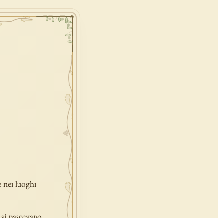
e nei luoghi
e si pascevano