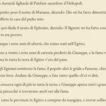
a Aseneth figliuola di Putifare sacerdote d'Heliopoli.
genito pose il nome di Manasse, dicendo: Dio mi ha fatto dimentica
sofferte in casa del padre mio.
poi diede il nome di Ephraim, dicendo: Il Signore mi ha fatto cres
 io era povero.
nque i sette anni di ubertà, che erano stati nell'Egitto,
no a venire i sette anni di carestia predetti da Giuseppe, e la fame 
a in tutta la terra di Egitto v'era del pane.
i Egiziani sentirono la fame, il popolo alzò le grida a Faraone, chi
pose loro: Andate da Giuseppe, e fate tutto quello ch'ei vi dirà.
cresceva ogni dì più in tutta la terra: e Giuseppe aperse tutti i gran
ni; perocché si trovavano anch'essi alla fame.
tutte le provincie in Egitto a comprar da mangiare, e trovar solliev