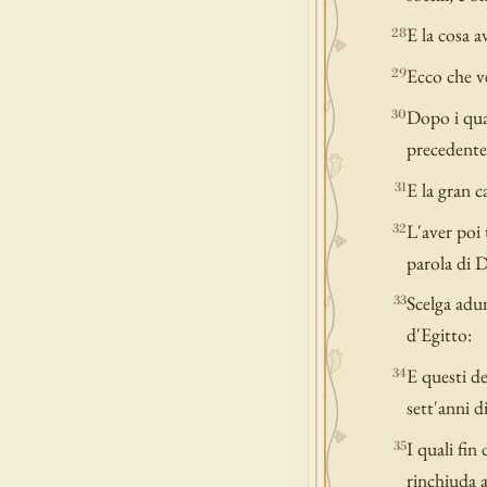
E la cosa a
28
Ecco che ve
29
Dopo i qual
30
precedente
E la gran c
31
L'aver poi 
32
parola di D
Scelga adun
33
d'Egitto:
E questi de
34
sett'anni di
I quali fin
35
rinchiuda a