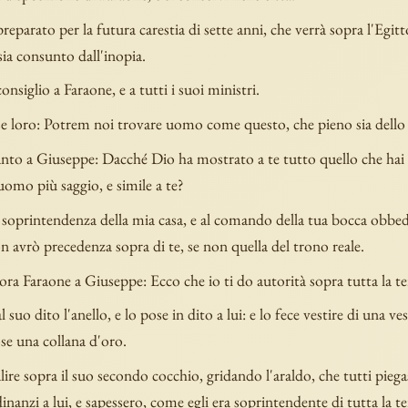
preparato per la futura carestia di sette anni, che verrà sopra l'Egitto
ia consunto dall'inopia.
onsiglio a Faraone, e a tutti i suoi ministri.
se loro: Potrem noi trovare uomo come questo, che pieno sia dello 
anto a Giuseppe: Dacché Dio ha mostrato a te tutto quello che hai
uomo più saggio, e simile a te?
 soprintendenza della mia casa, e al comando della tua bocca obbedi
 avrò precedenza sopra di te, se non quella del trono reale.
ora Faraone a Giuseppe: Ecco che io ti do autorità sopra tutta la te
l suo dito l'anello, e lo pose in dito a lui: e lo fece vestire di una ves
ose una collana d'oro.
alire sopra il suo secondo cocchio, gridando l'araldo, che tutti piega
inanzi a lui, e sapessero, come egli era soprintendente di tutta la te