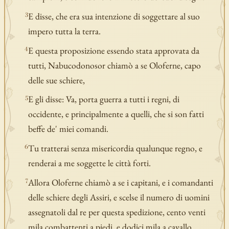
E disse, che era sua intenzione di soggettare al suo
3
impero tutta la terra.
E questa proposizione essendo stata approvata da
4
tutti, Nabucodonosor chiamò a se Oloferne, capo
delle sue schiere,
E gli disse: Va, porta guerra a tutti i regni, di
5
occidente, e principalmente a quelli, che si son fatti
beffe de' miei comandi.
Tu tratterai senza misericordia qualunque regno, e
6
renderai a me soggette le città forti.
Allora Oloferne chiamò a se i capitani, e i comandanti
7
delle schiere degli Assiri, e scelse il numero di uomini
assegnatoli dal re per questa spedizione, cento venti
mila combattenti a piedi, e dodici mila a cavallo