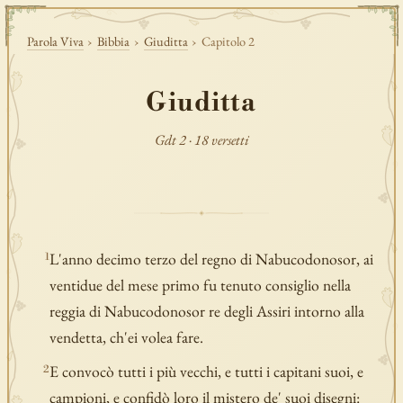
Parola Viva
›
Bibbia
›
Giuditta
›
Capitolo 2
Giuditta
Gdt 2 · 18 versetti
L'anno decimo terzo del regno di Nabucodonosor, ai
1
ventidue del mese primo fu tenuto consiglio nella
reggia di Nabucodonosor re degli Assiri intorno alla
vendetta, ch'ei volea fare.
E convocò tutti i più vecchi, e tutti i capitani suoi, e
2
campioni, e confidò loro il mistero de' suoi disegni: