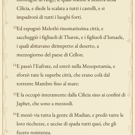
Cilicia, e diede la scalata a tutti i castelli, e si
impadronì di tutti i luoghi forti.
Ed espugnò Melothi rinomatissima città, e
13
saccheggiò i figliuoli di Tharsis, e i figliuoli d'Ismaele,
i quali abitavano dirimpetto al deserto, a
mezzogiorno del paese di Cellon.
E passò l'Eufrate, ed entrò nella Mesopotamia, e
14
sforzò tute le superbe città, che erano colà dal
torrente Mambre fino al mare:
E la occupò interamente dalla Cilicia sino ai confini di
15
Japhet, che sono a mezzodì.
E menò via tutta la gente di Madian, e predò tutte le
16
loro ricchezze, e uccise di spada tutti quei, che gli
fecero resistenza.