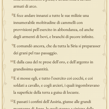
armati di arco.
E fece andare innanzi a tutte le sue milizie una
8
innumerabile moltitudine di cammelli con
provvisioni pell'esercito in abbondanza, ed anche
degli armenti di bovi, e branchi di pecore infinite.
E comandò ancora, che da tutta la Siria si preparasser
9
dei grani pel tuo passaggio.
E dalla casa del re prese dell'oro, e dell'argento in
10
grandissima quantità.
E si mosse egli, e tutto l'esercito coi cocchi, e coi
11
soldati a cavallo, e cogli arcieri, i quali ingombravano
la superficie della terra a guisa di locuste.
E passati i confini dell'Assiria, giunse alle grandi
12
montagne di Ange, le quali stanno a sinistra della