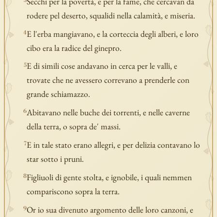
Secchi per la povertà, e per la fame, che cercavan da
3
rodere pel deserto, squalidi nella calamità, e miseria.
E l'erba mangiavano, e la corteccia degli alberi, e loro
4
cibo era la radice del ginepro.
E di simili cose andavano in cerca per le valli, e
5
trovate che ne avessero correvano a prenderle con
grande schiamazzo.
Abitavano nelle buche dei torrenti, e nelle caverne
6
della terra, o sopra de' massi.
E in tale stato erano allegri, e per delizia contavano lo
7
star sotto i pruni.
Figliuoli di gente stolta, e ignobile, i quali nemmen
8
compariscono sopra la terra.
Or io sua divenuto argomento delle loro canzoni, e
9