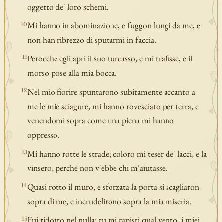
oggetto de' loro schemi.
Mi hanno in abominazione, e fuggon lungi da me, e
10
non han ribrezzo di sputarmi in faccia.
Perocché egli apri il suo turcasso, e mi trafisse, e il
11
morso pose alla mia bocca.
Nel mio fiorire spuntarono subitamente accanto a
12
me le mie sciagure, mi hanno rovesciato per terra, e
venendomi sopra come una piena mi hanno
oppresso.
Mi hanno rotte le strade; coloro mi teser de' lacci, e la
13
vinsero, perché non v'ebbe chi m'aiutasse.
Quasi rotto il muro, e sforzata la porta si scagliaron
14
sopra di me, e incrudelirono sopra la mia miseria.
Fui ridotto nel nulla; tu mi rapisti qual vento, i miei
15