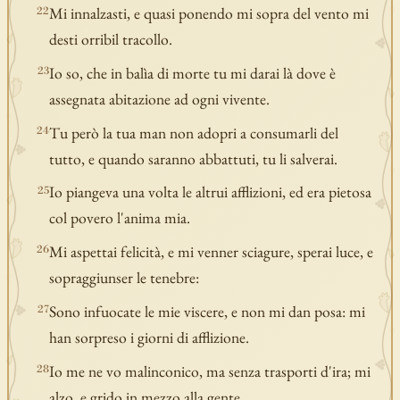
Mi innalzasti, e quasi ponendo mi sopra del vento mi
22
desti orribil tracollo.
Io so, che in balìa di morte tu mi darai là dove è
23
assegnata abitazione ad ogni vivente.
Tu però la tua man non adopri a consumarli del
24
tutto, e quando saranno abbattuti, tu li salverai.
Io piangeva una volta le altrui afflizioni, ed era pietosa
25
col povero l'anima mia.
Mi aspettai felicità, e mi venner sciagure, sperai luce, e
26
sopraggiunser le tenebre:
Sono infuocate le mie viscere, e non mi dan posa: mi
27
han sorpreso i giorni di afflizione.
Io me ne vo malinconico, ma senza trasporti d'ira; mi
28
alzo, e grido in mezzo alla gente.