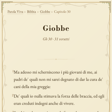
Parola Viva
›
Bibbia
›
Giobbe
›
Capitolo 30
Giobbe
Gb 30 · 31 versetti
Ma adesso mi scherniscono i più giovani di me, ai
1
padri de' quali non mi sarei degnato di dar la cura de'
cani della mia greggia:
De' quali io nulla stimava la forza delle braccia, ed egli
2
eran creduti indegni anche di vivere.