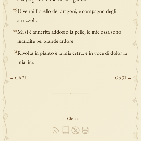
Divenni fratello dei dragoni, e compagno degli
29
struzzoli.
Mi si è annerita addosso la pelle, le mie ossa sono
30
inaridite pel grande ardore.
Rivolta in pianto è la mia cetra, e in voce di dolor la
31
mia lira.
← Gb 29
Gb 31 →
← Giobbe