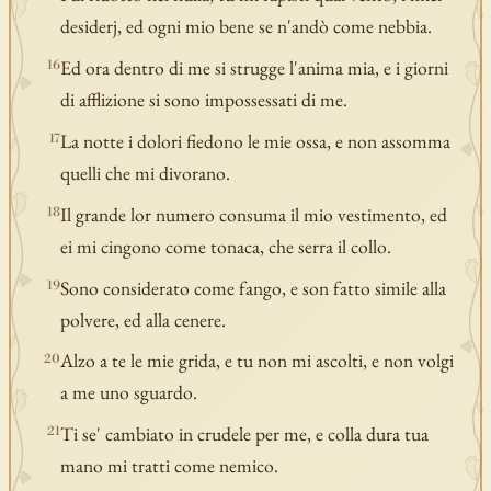
desiderj, ed ogni mio bene se n'andò come nebbia.
Ed ora dentro di me si strugge l'anima mia, e i giorni
16
di afflizione si sono impossessati di me.
La notte i dolori fiedono le mie ossa, e non assomma
17
quelli che mi divorano.
Il grande lor numero consuma il mio vestimento, ed
18
ei mi cingono come tonaca, che serra il collo.
Sono considerato come fango, e son fatto simile alla
19
polvere, ed alla cenere.
Alzo a te le mie grida, e tu non mi ascolti, e non volgi
20
a me uno sguardo.
Ti se' cambiato in crudele per me, e colla dura tua
21
mano mi tratti come nemico.