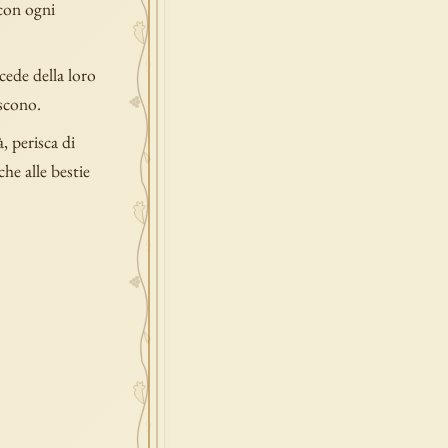
 con ogni
cede della loro
iscono.
, perisca di
he alle bestie