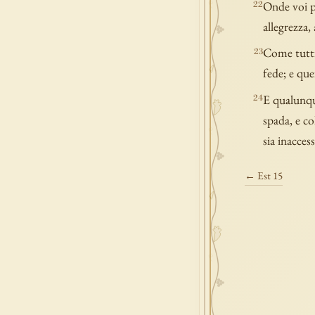
Onde voi pu
22
allegrezza,
Come tutti
23
fede; e que
E qualunque
24
spada, e co
sia inacces
← Est 15