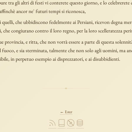
re tra gli altri di festi vi conterete questo giorno, e lo celebrerete
 affinchè ancor ne' futuri tempi si riconosca,
 quelli, che ubbidiscono fedelmente ai Persiani, ricevon degna mer
i, che congiurano contro il loro regno, per la loro scelleratezza per
 provincia, e ritta, che non vorrà essere a parte di questa solennità
l fuoco, e sia sterminata, talmente che non solo agli uomini, ma anc
sibile, in perpetuo esempio ai disprezzatori, e ai disubbidienti.
← Ester