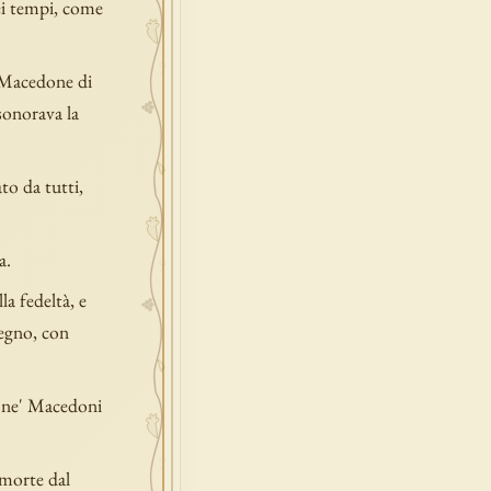
dei tempi, come
i Macedone di
isonorava la
to da tutti,
a.
a fedeltà, e
regno, con
re ne' Macedoni
 morte dal