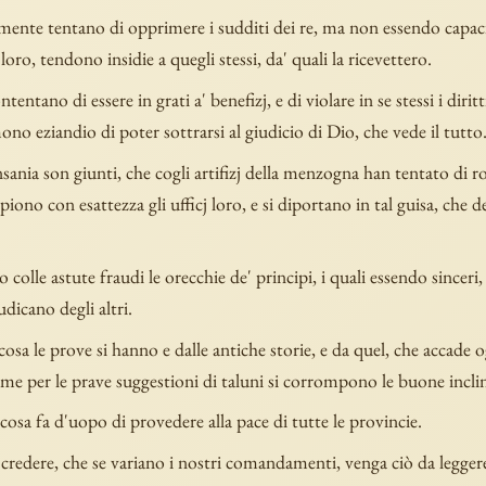
ente tentano di opprimere i sudditi dei re, ma non essendo capaci 
 loro, tendono insidie a quegli stessi, da' quali la ricevettero.
tentano di essere in grati a' benefizj, e di violare in se stessi i dirit
o eziandio di poter sottrarsi al giudicio di Dio, che vede il tutto
nsania son giunti, che cogli artifizj della menzogna han tentato di ro
iono con esattezza gli ufficj loro, e si diportano in tal guisa, che del
colle astute fraudi le orecchie de' principi, i quali essendo sinceri,
udicano degli altri.
cosa le prove si hanno e dalle antiche storie, e da quel, che accade og
e per le prave suggestioni di taluni si corrompono le buone inclin
 cosa fa d'uopo di provedere alla pace di tutte le provincie.
credere, che se variano i nostri comandamenti, venga ciò da legger