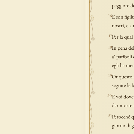
peggiore de
E son figli
16
nostri, e a
Per la qual
17
In pena del
18
a' patiboli
egli ha mer
Or questo e
19
seguire le l
E voi dovet
20
dar morte 
Perocché qu
21
giorno di 