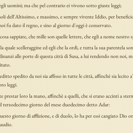
gli uomini; ma che pel contrario ei vivono sotto giuste leggi;
uoli dell'Altissimo, e massimo, e sempre vivente Iddio, per beneficio
 noi fu dato il regno, e sino al giorno d'oggi è conservato.
 cosa sappiate, che mille son quelle lettere, che egli a nome nostro s
la quale scelleraggine ed egli che la ordì, e tutta la sua parentela so
 dinanzi alle porte di questa città di Susa, a lui rendendo non noi, 
itato.
ditto spedito da noi sia affisso in tutte le città, affinchè sia lecito a
oro leggi.
e prestar loro la mano, affinchè a quelli, che si erano accinti a ste
il terzodecimo giorno del mese duodecimo detto Adar:
esto giorno di afflizione, e di duolo, lo ha per essi cangiato Dio o
gaudio.