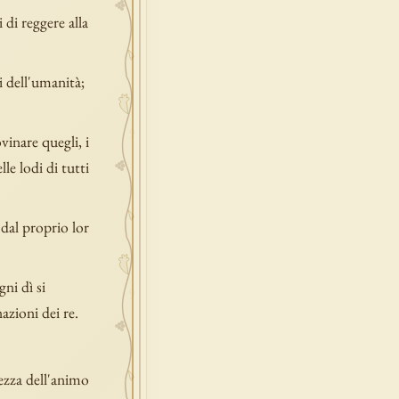
di reggere alla
ti dell'umanità;
.
vinare quegli, i
le lodi di tutti
 dal proprio lor
ni dì si
azioni dei re.
ezza dell'animo