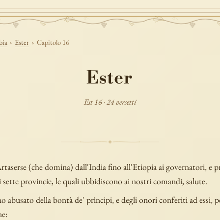
bia
›
Ester
›
Capitolo 16
Ester
Est 16 · 24 versetti
Artaserse (che domina) dall'India fino all'Etiopia ai governatori, e pr
 sette provincie, le quali ubbidiscono ai nostri comandi, salute.
 abusato della bontà de' prìncipi, e degli onori conferiti ad essi, p
ne: