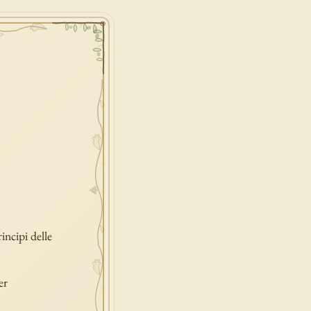
incipi delle
er