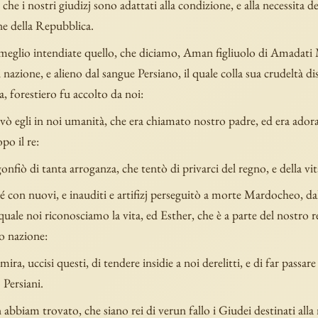
che i nostri giudizj sono adattati alla condizione, e alla necessita 
ne della Repubblica.
 meglio intendiate quello, che diciamo, Aman figliuolo di Amadat
 nazione, e alieno dal sangue Persiano, il quale colla sua crudeltà d
a, forestiero fu accolto da noi:
vò egli in noi umanità, che era chiamato nostro padre, ed era adora
po il re:
gonfiò di tanta arroganza, che tentò di privarci del regno, e della vit
con nuovi, e inauditi e artifizj perseguitò a morte Mardocheo, dall
 quale noi riconosciamo la vita, ed Esther, che è a parte del nostro 
ro nazione:
ira, uccisi questi, di tendere insidie a noi derelitti, e di far passa
 Persiani.
abbiam trovato, che siano rei di verun fallo i Giudei destinati alla