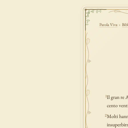
Parola Viva
›
Bib
Il gran re 
1
cento venti
Molti hanno
2
insuperbir