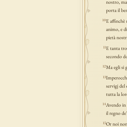
nostro, ma 
porta il be
E affinchè
10
animo, e di
pietà nostr
E tanta tro
11
secondo do
Ma egli si 
12
Imperocché 
13
servigj del
tutta la lo
Avendo in m
14
il regno de'
Or noi non 
15