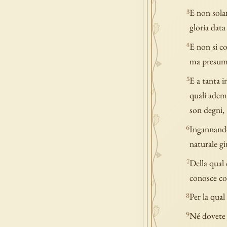
E non solam
3
gloria data
E non si con
4
ma presumon
E a tanta i
5
quali ademp
son degni,
Ingannando 
6
naturale gi
Della qual 
7
conosce com
Per la qual
8
Né dovete 
9