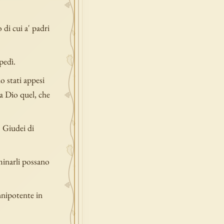
 di cui a' padri
pedì.
no stati appesi
ma Dio quel, che
' Giudei di
rminarli possano
nnipotente in