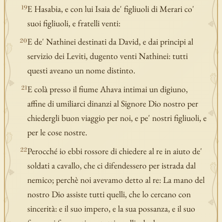
E Hasabia, e con lui Isaia de' figliuoli di Merari co'
19
suoi figliuoli, e fratelli venti:
E de' Nathinei destinati da David, e dai principi al
20
servizio dei Leviti, dugento venti Nathinei: tutti
questi aveano un nome distinto.
E colà presso il fiume Ahava intimai un digiuno,
21
affine di umiliarci dinanzi al Signore Dio nostro per
chiedergli buon viaggio per noi, e pe' nostri figliuoli, e
per le cose nostre.
Perocché io ebbi rossore di chiedere al re in aiuto de'
22
soldati a cavallo, che ci difendessero per istrada dal
nemico; perchè noi avevamo detto al re: La mano del
nostro Dio assiste tutti quelli, che lo cercano con
sincerità: e il suo impero, e la sua possanza, e il suo