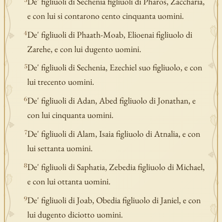
De' figliuoli di Sechenia figliuoli di Pharos, Zaccharia,
3
e con lui si contarono cento cinquanta uomini.
De' figliuoli di Phaath-Moab, Elioenai figliuolo di
4
Zarehe, e con lui dugento uomini.
De' figliuoli di Sechenia, Ezechiel suo figliuolo, e con
5
lui trecento uomini.
De' figliuoli di Adan, Abed figliuolo di Jonathan, e
6
con lui cinquanta uomini.
De' figliuoli di Alam, Isaia figliuolo di Atnalia, e con
7
lui settanta uomini.
De' figliuoli di Saphatia, Zebedia figliuolo di Michael,
8
e con lui ottanta uomini.
De' figliuoli di Joab, Obedia figliuolo di Janiel, e con
9
lui dugento diciotto uomini.