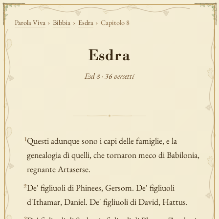
Parola Viva
›
Bibbia
›
Esdra
›
Capitolo 8
Esdra
Esd 8 · 36 versetti
Questi adunque sono i capi delle famiglie, e la
1
genealogia dì quelli, che tornaron meco di Babilonia,
regnante Artaserse.
De' figliuoli di Phinees, Gersom. De' figliuoli
2
d'Ithamar, Daniel. De' figliuoli di David, Hattus.