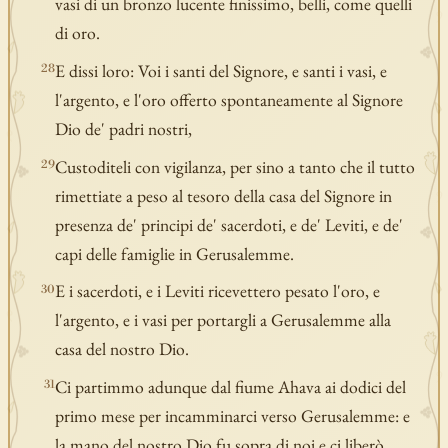
vasi di un bronzo lucente finissimo, belli, come quelli
di oro.
E dissi loro: Voi i santi del Signore, e santi i vasi, e
28
l'argento, e l'oro offerto spontaneamente al Signore
Dio de' padri nostri,
Custoditeli con vigilanza, per sino a tanto che il tutto
29
rimettiate a peso al tesoro della casa del Signore in
presenza de' principi de' sacerdoti, e de' Leviti, e de'
capi delle famiglie in Gerusalemme.
E i sacerdoti, e i Leviti ricevettero pesato l'oro, e
30
l'argento, e i vasi per portargli a Gerusalemme alla
casa del nostro Dio.
Ci partimmo adunque dal fiume Ahava ai dodici del
31
primo mese per incamminarci verso Gerusalemme: e
la mano del nostro Dio fu sopra di noi e ci liberò