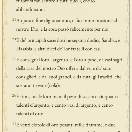
furore si fan sentire a tutti quelli, che lo
abbandonano.
A questo fine digiunammo, e facemmo orazione al
23
nostro Dio: e la cosa passò felicemente per noi.
E de' principali sacerdoti ne separai dodici, Sarabia, e
24
Hasabia, e altri dieci de' lor fratelli con essi:
E consegnai loro l'argento, e l'oro a peso, e i vasi sagri
25
della casa del nostro Dio offerti dal re, e da' suoi
consiglieri, e da' suoi grandi, e da tutti gl'Israeliti, che
si erano trovati (colà):
E rimisi nelle loro mani il peso di secento cinquanta
26
talenti d'argento, e cento vasi di argento, e cento
talenti di oro:
E venti ciotole di oro pesanti mille dramme, e due
27