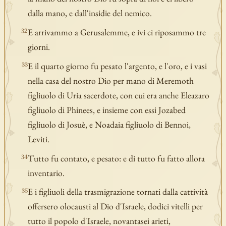
dalla mano, e dall'insidie del nemico.
E arrivammo a Gerusalemme, e ivi ci riposammo tre
32
giorni.
E il quarto giorno fu pesato l'argento, e l'oro, e i vasi
33
nella casa del nostro Dio per mano di Meremoth
figliuolo di Uria sacerdote, con cui era anche Eleazaro
figliuolo di Phinees, e insieme con essi Jozabed
figliuolo di Josuè, e Noadaia figliuolo di Bennoi,
Leviti.
Tutto fu contato, e pesato: e di tutto fu fatto allora
34
inventario.
E i figliuoli della trasmigrazione tornati dalla cattività
35
offersero olocausti al Dio d'Israele, dodici vitelli per
tutto il popolo d'Israele, novantasei arieti,