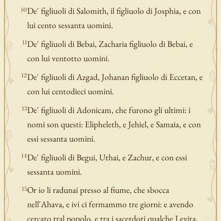
De' figliuoli di Salomith, il figliuolo di Josphia, e con
10
lui cento sessanta uomini.
De' figliuoli di Bebai, Zacharia figliuolo di Bebai, e
11
con lui ventotto uomini.
De' figliuoli di Azgad, Johanan figliuolo di Eccetan, e
12
con lui centodieci uomini.
De' figliuoli di Adonicam, che furono gli ultimi: i
13
nomi son questi: Elipheleth, e Jehiel, e Samaia, e con
essi sessanta uomini.
De' figliuoli di Begui, Uthai, e Zachur, e con essi
14
sessanta uomini.
Or io li radunai presso al fiume, che sbocca
15
nell'Ahava, e ivi ci fermammo tre giorni: e avendo
cercato tral popolo, e tra i sacerdoti qualche Levita,