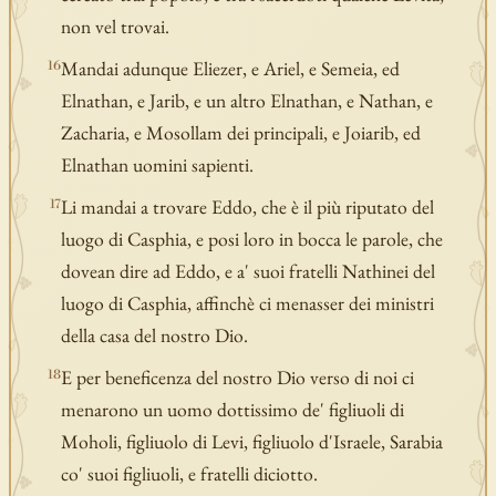
non vel trovai.
Mandai adunque Eliezer, e Ariel, e Semeia, ed
16
Elnathan, e Jarib, e un altro Elnathan, e Nathan, e
Zacharia, e Mosollam dei principali, e Joiarib, ed
Elnathan uomini sapienti.
Li mandai a trovare Eddo, che è il più riputato del
17
luogo di Casphia, e posi loro in bocca le parole, che
dovean dire ad Eddo, e a' suoi fratelli Nathinei del
luogo di Casphia, affinchè ci menasser dei ministri
della casa del nostro Dio.
E per beneficenza del nostro Dio verso di noi ci
18
menarono un uomo dottissimo de' figliuoli di
Moholi, figliuolo di Levi, figliuolo d'Israele, Sarabia
co' suoi figliuoli, e fratelli diciotto.