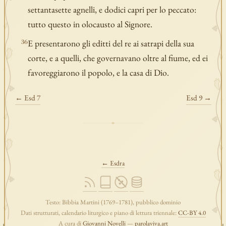
settantasette agnelli, e dodici capri per lo peccato:
tutto questo in olocausto al Signore.
E presentarono gli editti del re ai satrapi della sua
36
corte, e a quelli, che governavano oltre al fiume, ed ei
favoreggiarono il popolo, e la casa di Dio.
← Esd 7
Esd 9 →
← Esdra
Testo: Bibbia Martini (1769–1781), pubblico dominio
Dati strutturati, calendario liturgico e piano di lettura triennale:
CC-BY 4.0
A cura di
Giovanni Novelli
—
parolaviva.art