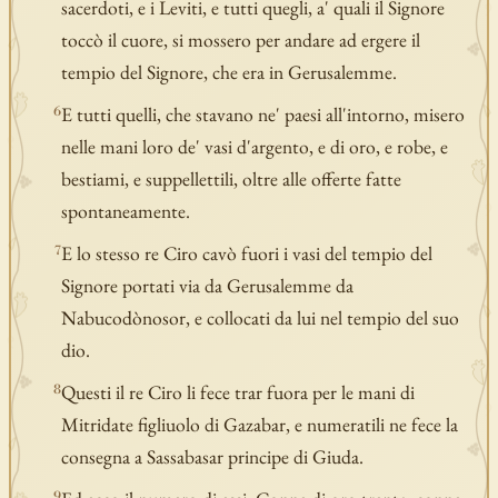
sacerdoti, e i Leviti, e tutti quegli, a' quali il Signore
toccò il cuore, si mossero per andare ad ergere il
tempio del Signore, che era in Gerusalemme.
E tutti quelli, che stavano ne' paesi all'intorno, misero
6
nelle mani loro de' vasi d'argento, e di oro, e robe, e
bestiami, e suppellettili, oltre alle offerte fatte
spontaneamente.
E lo stesso re Ciro cavò fuori i vasi del tempio del
7
Signore portati via da Gerusalemme da
Nabucodònosor, e collocati da lui nel tempio del suo
dio.
Questi il re Ciro li fece trar fuora per le mani di
8
Mitridate figliuolo di Gazabar, e numeratili ne fece la
consegna a Sassabasar principe di Giuda.
9