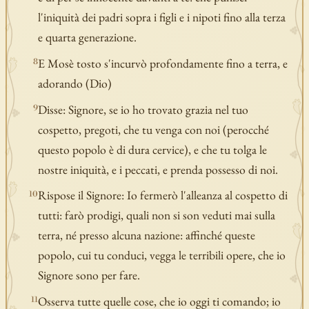
l'iniquità dei padri sopra i figli e i nipoti fino alla terza
e quarta generazione.
E Mosè tosto s'incurvò profondamente fino a terra, e
8
adorando (Dio)
Disse: Signore, se io ho trovato grazia nel tuo
9
cospetto, pregoti, che tu venga con noi (perocché
questo popolo è di dura cervice), e che tu tolga le
nostre iniquità, e i peccati, e prenda possesso di noi.
Rispose il Signore: Io fermerò l'alleanza al cospetto di
10
tutti: farò prodigi, quali non si son veduti mai sulla
terra, né presso alcuna nazione: affinché queste
popolo, cui tu conduci, vegga le terribili opere, che io
Signore sono per fare.
Osserva tutte quelle cose, che io oggi ti comando; io
11