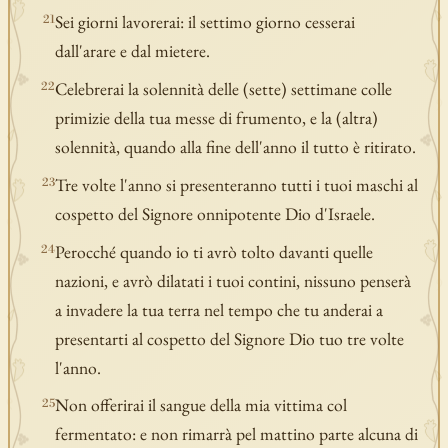
Sei giorni lavorerai: il settimo giorno cesserai
21
dall'arare e dal mietere.
Celebrerai la solennità delle (sette) settimane colle
22
primizie della tua messe di frumento, e la (altra)
solennità, quando alla fine dell'anno il tutto è ritirato.
Tre volte l'anno si presenteranno tutti i tuoi maschi al
23
cospetto del Signore onnipotente Dio d'Israele.
Perocché quando io ti avrò tolto davanti quelle
24
nazioni, e avrò dilatati i tuoi contini, nissuno penserà
a invadere la tua terra nel tempo che tu anderai a
presentarti al cospetto del Signore Dio tuo tre volte
l'anno.
Non offerirai il sangue della mia vittima col
25
fermentato: e non rimarrà pel mattino parte alcuna di