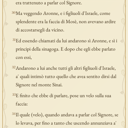
era trattenuto a parlar col Signore.
Ma veggendo Aronne, e i figliuoli d'Israele, come
30
splendente era la faccia di Mosè, non avevano ardire
di accostarsegli da vicino.
Ed essendo chiamati da lui andarono sì Aronne, e sì i
31
principi della sinagoga. E dopo che egli ebbe parlato
con essi,
Andarono a lui anche tutti gli altri figliuoli d'Israele,
32
a' quali intimò tutto quello che avea sentito dirsi dal
Signore nel monte Sinai.
E finito che ebbe di parlare, pose un velo sulla sua
33
faccia:
Il quale (velo), quando andava a parlar col Signore, se
34
lo levava, per fino a tanto che uscendo annunziava a'