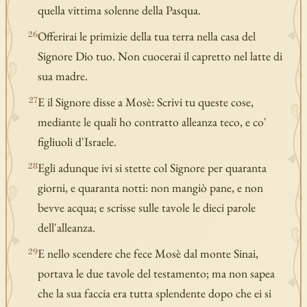
quella vittima solenne della Pasqua.
Offerirai le primizie della tua terra nella casa del
26
Signore Dio tuo. Non cuocerai il capretto nel latte di
sua madre.
E il Signore disse a Mosè: Scrivi tu queste cose,
27
mediante le quali ho contratto alleanza teco, e co'
figliuoli d'Israele.
Egli adunque ivi si stette col Signore per quaranta
28
giorni, e quaranta notti: non mangiò pane, e non
bevve acqua; e scrisse sulle tavole le dieci parole
dell'alleanza.
E nello scendere che fece Mosè dal monte Sinai,
29
portava le due tavole del testamento; ma non sapea
che la sua faccia era tutta splendente dopo che ei si