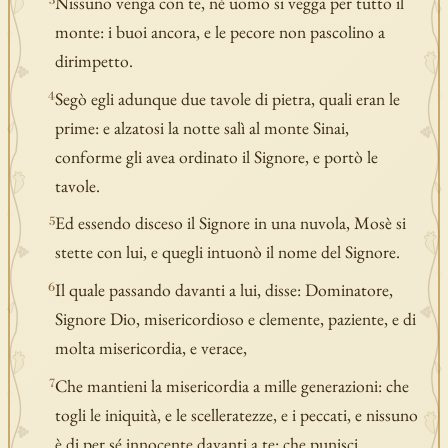
Nissuno venga con te, né uomo si vegga per tutto il
3
monte: i buoi ancora, e le pecore non pascolino a
dirimpetto.
Segò egli adunque due tavole di pietra, quali eran le
4
prime: e alzatosi la notte salì al monte Sinai,
conforme gli avea ordinato il Signore, e portò le
tavole.
Ed essendo disceso il Signore in una nuvola, Mosè si
5
stette con lui, e quegli intuonò il nome del Signore.
Il quale passando davanti a lui, disse: Dominatore,
6
Signore Dio, misericordioso e clemente, paziente, e di
molta misericordia, e verace,
Che mantieni la misericordia a mille generazioni: che
7
togli le iniquità, e le scelleratezze, e i peccati, e nissuno
è di per sé innocente davanti a te: che punisci