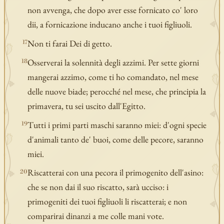
non avvenga, che dopo aver esse fornicato co' loro
dii, a fornicazione inducano anche i tuoi figliuoli.
Non ti farai Dei di getto.
17
Osserverai la solennità degli azzimi. Per sette giorni
18
mangerai azzimo, come ti ho comandato, nel mese
delle nuove biade; perocché nel mese, che principia la
primavera, tu sei uscito dall'Egitto.
Tutti i primi parti maschi saranno miei: d'ogni specie
19
d'animali tanto de' buoi, come delle pecore, saranno
miei.
Riscatterai con una pecora il primogenito dell'asino:
20
che se non dai il suo riscatto, sarà ucciso: i
primogeniti dei tuoi figliuoli li riscatterai; e non
comparirai dinanzi a me colle mani vote.