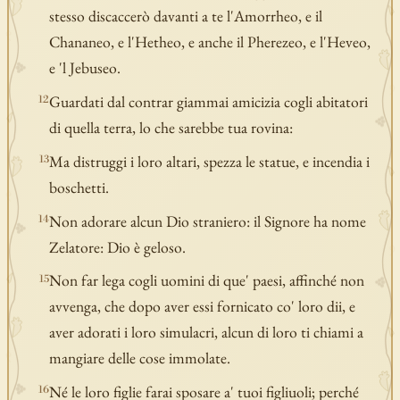
stesso discaccerò davanti a te l'Amorrheo, e il
Chananeo, e l'Hetheo, e anche il Pherezeo, e l'Heveo,
e 'l Jebuseo.
Guardati dal contrar giammai amicizia cogli abitatori
12
di quella terra, lo che sarebbe tua rovina:
Ma distruggi i loro altari, spezza le statue, e incendia i
13
boschetti.
Non adorare alcun Dio straniero: il Signore ha nome
14
Zelatore: Dio è geloso.
Non far lega cogli uomini di que' paesi, affinché non
15
avvenga, che dopo aver essi fornicato co' loro dii, e
aver adorati i loro simulacri, alcun di loro ti chiami a
mangiare delle cose immolate.
Né le loro figlie farai sposare a' tuoi figliuoli; perché
16