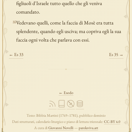
figliuoli d'Israele tutto quello che gli veniva
comandato.
Vedevano quelli, come la faccia di Mosè era tutta
35
splendente, quando egli usciva; ma copriva egli la sua
faccia ogni volta che parlava con essi.
← Es 33
Es 35 →
← Esodo
Testo: Bibbia Martini (1769–1781), pubblico dominio
Dati strutturati, calendario liturgico e piano di lettura triennale:
CC-BY 4.0
A cura di
Giovanni Novelli
—
parolaviva.art