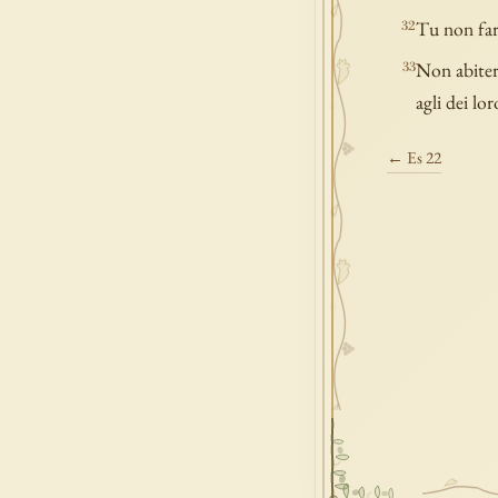
Tu non fara
32
Non abitera
33
agli dei lo
← Es 22