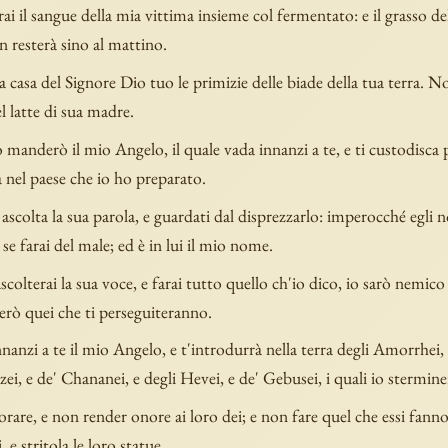
ai il sangue della mia vittima insieme col fermentato: e il grasso de
 resterà sino al mattino.
la casa del Signore Dio tuo le primizie delle biade della tua terra. 
el latte di sua madre.
 manderò il mio Angelo, il quale vada innanzi a te, e ti custodisca p
 nel paese che io ho preparato.
ascolta la sua parola, e guardati dal disprezzarlo: imperocché egli n
se farai del male; ed è in lui il mio nome.
scolterai la sua voce, e farai tutto quello ch'io dico, io sarò nemico
erò quei che ti perseguiteranno.
nanzi a te il mio Angelo, e t'introdurrà nella terra degli Amorrhei, 
zei, e de' Chananei, e degli Hevei, e de' Gebusei, i quali io stermine
are, e non render onore ai loro dei; e non fare quel che essi fann
, e stritola le loro statue.