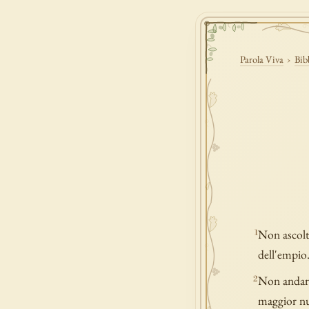
Parola Viva
›
Bib
Non ascolta
1
dell'empio
Non andar d
2
maggior nu