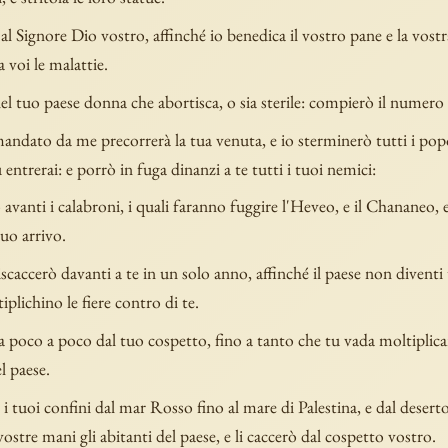
 al Signore Dio vostro, affinché io benedica il vostro pane e la vostr
a voi le malattie.
l tuo paese donna che abortisca, o sia sterile: compierò il numero 
mandato da me precorrerà la tua venuta, e io sterminerò tutti i popol
u entrerai: e porrò in fuga dinanzi a te tutti i tuoi nemici:
anti i calabroni, i quali faranno fuggire l'Heveo, e il Chananeo, 
uo arrivo.
iscaccerò davanti a te in un solo anno, affinché il paese non diventi
iplichino le fiere contro di te.
a poco a poco dal tuo cospetto, fino a tanto che tu vada moltiplica
l paese.
ò i tuoi confini dal mar Rosso fino al mare di Palestina, e dal desert
vostre mani gli abitanti del paese, e li caccerò dal cospetto vostro.