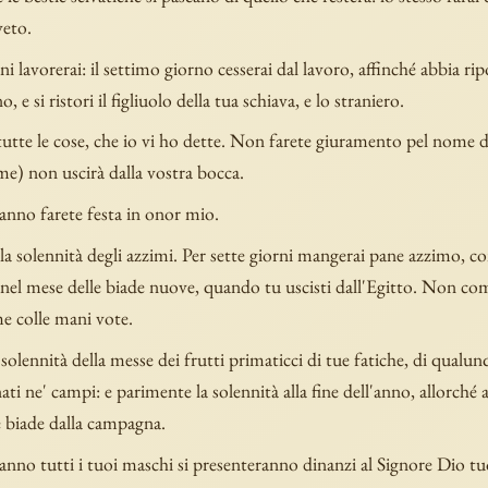
veto.
rni lavorerai: il settimo giorno cesserai dal lavoro, affinché abbia ri
no, e si ristori il figliuolo della tua schiava, e lo straniero.
utte le cose, che io vi ho dette. Non farete giuramento pel nome di 
me) non uscirà dalla vostra bocca.
'anno farete festa in onor mio.
la solennità degli azzimi. Per sette giorni mangerai pane azzimo, c
nel mese delle biade nuove, quando tu uscisti dall'Egitto. Non com
e colle mani vote.
a solennità della messe dei frutti primaticci di tue fatiche, di qualu
ati ne' campi: e parimente la solennità alla fine dell'anno, allorché 
e biade dalla campagna.
'anno tutti i tuoi maschi si presenteranno dinanzi al Signore Dio tu