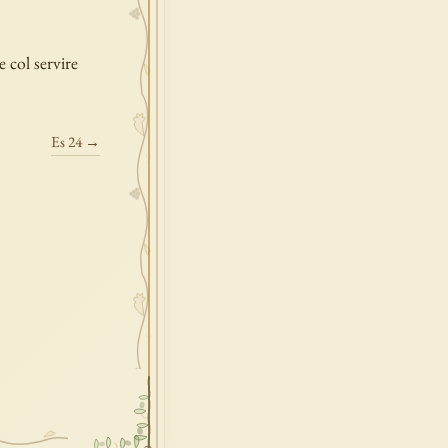
 col servire
Es 24 →