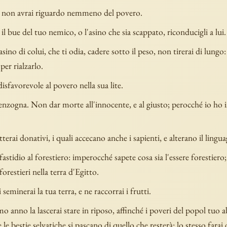
o non avrai riguardo nemmeno del povero.
 il bue del tuo nemico, o l'asino che sia scappato, riconducigli a lui.
'asino di colui, che ti odia, cadere sotto il peso, non tirerai di lungo
per rialzarlo.
isfavorevole al povero nella sua lite.
enzogna. Non dar morte all'innocente, e al giusto; perocché io ho 
terai donativi, i quali accecano anche i sapienti, e alterano il lingua
astidio al forestiero: imperocché sapete cosa sia l'essere forestiero
forestieri nella terra d'Egitto.
 seminerai la tua terra, e ne raccorrai i frutti.
mo anno la lascerai stare in riposo, affinché i poveri del popol tuo 
 le bestie selvatiche si pascano di quello che resterà: lo stesso farai 