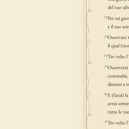
del tuo uli
Per sei gio
12
e il tuo asi
Osservate t
13
il qual (no
Tre volte l
14
Osserverai 
15
comandai, 
dinanzi a m
E (farai) l
16
avrai semin
tutte le tu
Tre volte l
17