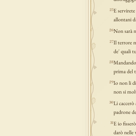
E servirete
25
allontani d
Non sarà ne
26
Il terrore 
27
de' quali t
Mandando av
28
prima del t
Io non li d
29
non si molt
Li caccerò 
30
padrone de
E io fisser
31
darò nelle 