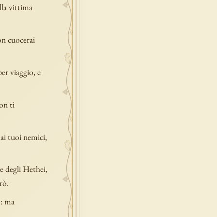
lla vittima
Non cuocerai
er viaggio, e
on ti
 ai tuoi nemici,
e degli Hethei,
rò.
o: ma