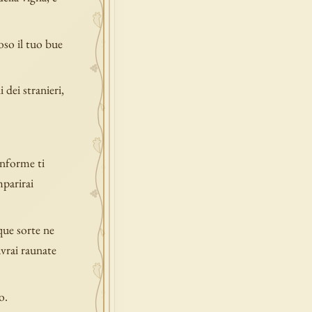
poso il tuo bue
dei stranieri,
onforme ti
parirai
nque sorte ne
avrai raunate
o.