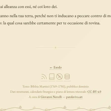
i alleanza con essi, né coi loro dei.
nno nella tua terra, perché non ti inducano a peccare contro di me
ro: la qual cosa sarebbe certamente per te occasione di rovina.
← Esodo
Testo: Bibbia Martini (1769–1781), pubblico dominio
Dati strutturati, calendario liturgico e piano di lettura triennale:
CC-BY 4.0
A cura di
Giovanni Novelli
—
parolaviva.art