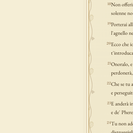
Non offerir
18
solenne non
Porterai al
19
l'agnello n
Ecco che io
20
t'introduca
Onoralo, e 
21
perdonerà, 
Che se tu a
22
e perseguit
E anderà in
23
e de' Phere
Tu non ador
24
distruggigli