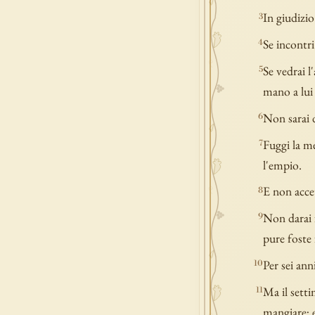
In giudizi
3
Se incontri
4
Se vedrai l
5
mano a lui 
Non sarai d
6
Fuggi la m
7
l'empio.
E non accet
8
Non darai f
9
pure foste 
Per sei anni
10
Ma il setti
11
mangiare; e