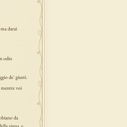
: ma darai
in odio
ggio de' giusti.
; mentre voi
abbiano da
della vigna, e