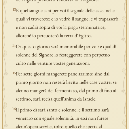
E quel sangue sarà per voi il segnale delle case, nelle
13
quali vi troverete: e io vedrò il sangue, e vi trapasserò:
e non cadrà sopra di voi la piaga sterminatrice,
allorché io percuoterò la terra d'Egitto.
Or questo giorno sarà memorabile per voi: e qual dì
14
solenne del Signore lo festeggerete con perpetuo
culto nelle venture vostre generazioni.
Per sette giorni mangerete pane azzimo; sino dal
15
primo giorno non resterà lievito nelle case vostre: se
alcuno mangerà del fermentato, dal primo dì fino al
settimo, sarà recisa quell'anima da Israele.
Il primo dì sarà santo e solenne, e il settimo sarà
16
venerato con eguale solennità: in essi non farete
alcun'opera servile, tolto quello che spetta al