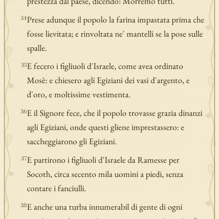
prestezza dal paese, dicendo: Morremo tutti.
Prese adunque il popolo la farina impastata prima che
34
fosse lievitata; e rinvoltata ne' mantelli se la pose sulle
spalle.
E fecero i figliuoli d'Israele, come avea ordinato
35
Mosè: e chiesero agli Egiziani dei vasi d'argento, e
d'oro, e moltissime vestimenta.
E il Signore fece, che il popolo trovasse grazia dinanzi
36
agli Egiziani, onde questi gliene imprestassero: e
saccheggiarono gli Egiziani.
E partirono i figliuoli d'Israele da Ramesse per
37
Socoth, circa secento mila uomini a piedi, senza
contare i fanciulli.
E anche una turba innumerabil di gente di ogni
38