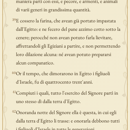
maniera partì con essi, e pecore, e armenti, e animali
di varii generi in grandissima quantità.
E cossero la farina, che avean già portato impastata
39
dall'Egitto: e ne fecero del pane azzimo cotto sotto la
cenere; perocché non avean potuto farla lievitare,
affrettandoli gli Egiziani a partire, e non permettendo
loro dilazione alcuna: né avean potuto prepararsi
alcun companatico.
Or il tempo, che dimorarono in Egitto i figliuoli
40
d'Israele, fu di quattrocento trent'anni.
Compiuti i quali, tutto l'esercito del Signore partì in
41
uno stesso dì dalla terra d'Egitto.
Onoranda notte del Signore ella è questa, in cui egli
42
dalla terra d'Egitto li trasse: e onorarla debbono tutti
i figliuoli d'Israele in tutte le generazioni.