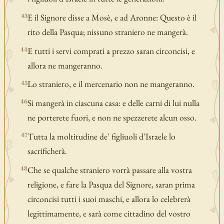
E il Signore disse a Mosè, e ad Aronne: Questo è il
43
rito della Pasqua; nissuno straniero ne mangerà.
E tutti i servi comprati a prezzo saran circoncisi, e
44
allora ne mangeranno.
Lo straniero, e il mercenario non ne mangeranno.
45
Si mangerà in ciascuna casa: e delle carni di lui nulla
46
ne porterete fuori, e non ne spezzerete alcun osso.
Tutta la moltitudine de' figliuoli d'Israele lo
47
sacrificherà.
Che se qualche straniero vorrà passare alla vostra
48
religione, e fare la Pasqua del Signore, saran prima
circoncisi tutti i suoi maschi, e allora lo celebrerà
legittimamente, e sarà come cittadino del vostro