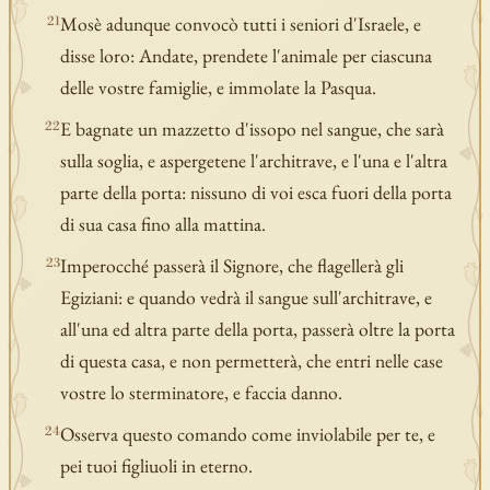
Mosè adunque convocò tutti i seniori d'Israele, e
21
disse loro: Andate, prendete l'animale per ciascuna
delle vostre famiglie, e immolate la Pasqua.
E bagnate un mazzetto d'issopo nel sangue, che sarà
22
sulla soglia, e aspergetene l'architrave, e l'una e l'altra
parte della porta: nissuno di voi esca fuori della porta
di sua casa fino alla mattina.
Imperocché passerà il Signore, che flagellerà gli
23
Egiziani: e quando vedrà il sangue sull'architrave, e
all'una ed altra parte della porta, passerà oltre la porta
di questa casa, e non permetterà, che entri nelle case
vostre lo sterminatore, e faccia danno.
Osserva questo comando come inviolabile per te, e
24
pei tuoi figliuoli in eterno.