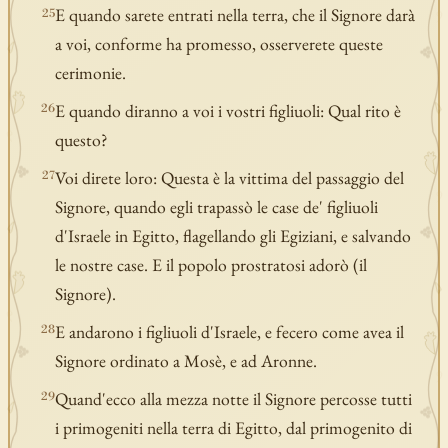
E quando sarete entrati nella terra, che il Signore darà
25
a voi, conforme ha promesso, osserverete queste
cerimonie.
E quando diranno a voi i vostri figliuoli: Qual rito è
26
questo?
Voi direte loro: Questa è la vittima del passaggio del
27
Signore, quando egli trapassò le case de' figliuoli
d'Israele in Egitto, flagellando gli Egiziani, e salvando
le nostre case. E il popolo prostratosi adorò (il
Signore).
E andarono i figliuoli d'Israele, e fecero come avea il
28
Signore ordinato a Mosè, e ad Aronne.
Quand'ecco alla mezza notte il Signore percosse tutti
29
i primogeniti nella terra di Egitto, dal primogenito di