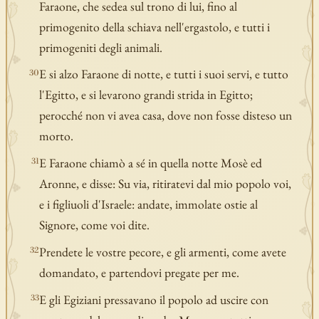
Faraone, che sedea sul trono di lui, fino al
primogenito della schiava nell'ergastolo, e tutti i
primogeniti degli animali.
E si alzo Faraone di notte, e tutti i suoi servi, e tutto
30
l'Egitto, e si levarono grandi strida in Egitto;
perocché non vi avea casa, dove non fosse disteso un
morto.
E Faraone chiamò a sé in quella notte Mosè ed
31
Aronne, e disse: Su via, ritiratevi dal mio popolo voi,
e i figliuoli d'Israele: andate, immolate ostie al
Signore, come voi dite.
Prendete le vostre pecore, e gli armenti, come avete
32
domandato, e partendovi pregate per me.
E gli Egiziani pressavano il popolo ad uscire con
33