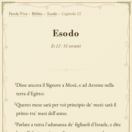
Parola Viva
›
Bibbia
›
Esodo
›
Capitolo 12
Esodo
Es 12 · 51 versetti
Disse ancora il Signore a Mosè, e ad Aronne nella
1
terra d'Egitto:
Questo mese sarà per voi principio de' mesi: sarà il
2
primo tra' mesi dell'anno.
Parlate a tutta l'adunanza de' figliuoli d'Israele, e dite
3