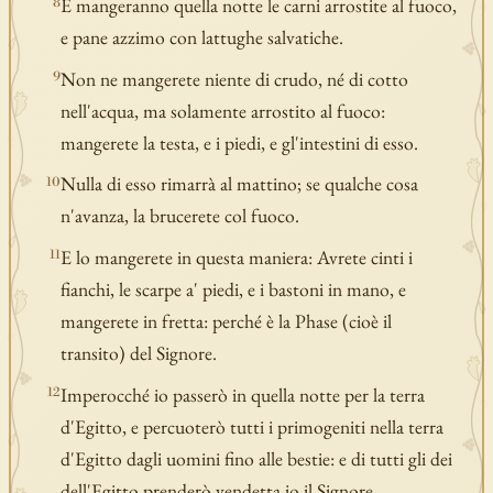
E mangeranno quella notte le carni arrostite al fuoco,
8
e pane azzimo con lattughe salvatiche.
Non ne mangerete niente di crudo, né di cotto
9
nell'acqua, ma solamente arrostito al fuoco:
mangerete la testa, e i piedi, e gl'intestini di esso.
Nulla di esso rimarrà al mattino; se qualche cosa
10
n'avanza, la brucerete col fuoco.
E lo mangerete in questa maniera: Avrete cinti i
11
fianchi, le scarpe a' piedi, e i bastoni in mano, e
mangerete in fretta: perché è la Phase (cioè il
transito) del Signore.
Imperocché io passerò in quella notte per la terra
12
d'Egitto, e percuoterò tutti i primogeniti nella terra
d'Egitto dagli uomini fino alle bestie: e di tutti gli dei
dell'Egitto prenderò vendetta io il Signore.