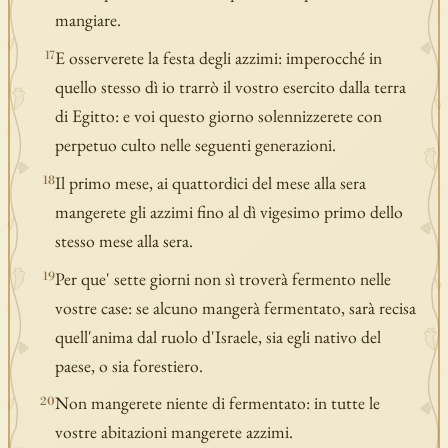
mangiare.
E osserverete la festa degli azzimi: imperocché in
17
quello stesso dì io trarrò il vostro esercito dalla terra
di Egitto: e voi questo giorno solennizzerete con
perpetuo culto nelle seguenti generazioni.
Il primo mese, ai quattordici del mese alla sera
18
mangerete gli azzimi fino al dì vigesimo primo dello
stesso mese alla sera.
Per que' sette giorni non sì troverà fermento nelle
19
vostre case: se alcuno mangerà fermentato, sarà recisa
quell'anima dal ruolo d'Israele, sia egli nativo del
paese, o sia forestiero.
Non mangerete niente di fermentato: in tutte le
20
vostre abitazioni mangerete azzimi.