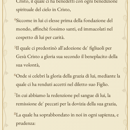
Cristo, il quale ci ha benedetti con ogni benedizione
spirituale del cielo in Cristo,
Siccome in lui ci elesse prima della fondazione del
4
mondo, affinchè fossimo santi, ed immacolati nel
cospetto di lui per carità.
Il quale ci predestinò all'adozione de' figliuoli per
5
Gesù Cristo a gloria sua secondo il beneplacito della
sua volontà,
Onde si celebri la gloria della grazia di lui, mediante la
6
quale ci ha renduti accetti nel diletto suo Figlio.
In cui abbiamo la redenzione pel sangue di lui, la
7
remissione de' peccati per la dovizia della sua grazia,
La quale ha soprabbondato in noi in ogni sapienza, e
8
prudenza: