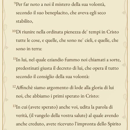
Per far noto a noi il mistero della sua volontà,
9
secondo il suo beneplacito, che aveva egli seco
stabilito,
Di riunire nella ordinata pienezza de' tempi in Cristo
10
tutte le cose, e quelle, che sono ne' cieli, e quelle, che
sono in terra:
In lui, nel quale eziandio fummo noi chiamati a sorte,
11
predestinati giusta il decreto di lui, che opera il tutto
secondo il consiglio della sua volontà:
Affinchè siamo argomento di lode alla gloria di lui
12
noi, che abbiamo i primi sperato in Cristo:
In cui (avete sperato) anche voi, udita la parola di
13
verità, (il vangelo della vostra salute) al quale avendo
anche creduto, avete ricevuto l'impronta dello Spirito