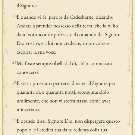
il Signore:
E quando vi fe' partire da Cadesbarne, dicendo:
23
Andate a prender possesso della terra, che io vi ho
data, voi ancor disprezzaste il comando del Signore
Dio vostro, e a lui non credeste, e non voleste
ascoltar la sua voce:
Ma foste sempre ribelli dal dì, ch'io cominciai a
24
conoscervi.
E stetti prostrato per terra dinanzi al Signore per
25
quaranta dì, e quaranta notti, scongiurandolo
umilmente, che non vi sterminasse, come avea
minacciato.
E orando dissi: Signore Dio, non dispergere questo
26
popolo, e l'eredità tua da te redenta colla tua