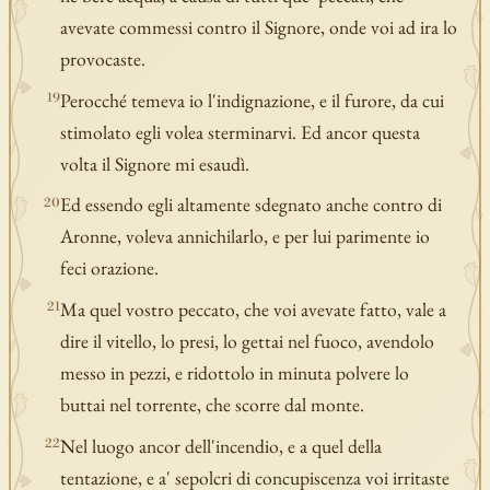
avevate commessi contro il Signore, onde voi ad ira lo
provocaste.
Perocché temeva io l'indignazione, e il furore, da cui
19
stimolato egli volea sterminarvi. Ed ancor questa
volta il Signore mi esaudì.
Ed essendo egli altamente sdegnato anche contro di
20
Aronne, voleva annichilarlo, e per lui parimente io
feci orazione.
Ma quel vostro peccato, che voi avevate fatto, vale a
21
dire il vitello, lo presi, lo gettai nel fuoco, avendolo
messo in pezzi, e ridottolo in minuta polvere lo
buttai nel torrente, che scorre dal monte.
Nel luogo ancor dell'incendio, e a quel della
22
tentazione, e a' sepolcri di concupiscenza voi irritaste