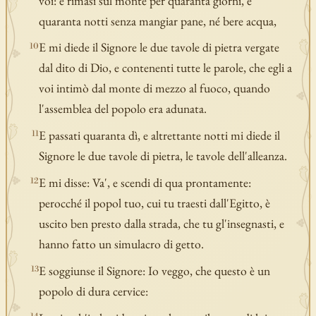
voi: e rimasi sul monte per quaranta giorni, e
quaranta notti senza mangiar pane, né bere acqua,
E mi diede il Signore le due tavole di pietra vergate
10
dal dito di Dio, e contenenti tutte le parole, che egli a
voi intimò dal monte di mezzo al fuoco, quando
l'assemblea del popolo era adunata.
E passati quaranta dì, e altrettante notti mi diede il
11
Signore le due tavole di pietra, le tavole dell'alleanza.
E mi disse: Va', e scendi di qua prontamente:
12
perocché il popol tuo, cui tu traesti dall'Egitto, è
uscito ben presto dalla strada, che tu gl'insegnasti, e
hanno fatto un simulacro di getto.
E soggiunse il Signore: Io veggo, che questo è un
13
popolo di dura cervice: