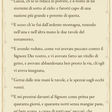
Lascia, ch'io lo riduca in polvere, e il nome di lui
14
stermini di sotto al cielo: e farotti capo di una
nazione più grande e potente di questa.
E sceso ch'io fui dall'ardente montagna, tenendo
15
nell'una e nell'altra mano le due tavole del
testamento,
E avendo veduto, come voi avevate peccato contro il
16
Signore Dio vostro, e vi avevate fatto un vitello di
getto, e avevate abbandonata ben presto la via, ch'egli
vi aveva insegnata,
Gettai dalle mie mani le tavole, e le spezzai sugli occhi
17
vostri.
E mi prostrai davanti al Signore come prima per
18
quaranta giorni, e quaranta notti senza mangiar pane,
né bere acqua, a causa di tutti que' peccati, che