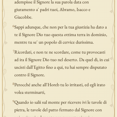
adempisse il Signore la sua parola data con
giuramento a' padri tuoi, Abramo, Isacco e
Giacobbe.
Sappi adunque, che non per la tua giustizia ha dato a
6
te il Signore Dio tuo questa ottima terra in dominio,
mentre tu se' un popolo di cervice durissima.
Ricordati, e non te ne scordare, come tu provocasti
7
ad ira il Signore Dio tuo nel deserto. Da quel dì, in cui
uscisti dall'Egitto fino a qui, tu hai sempre disputato
contro il Signore.
Perocché anche all'Horeb tu lo irritasti, ed egli irato
8
volea sterminarti,
Quando io salii sul monte per ricevere ivi le tavole di
9
pietra, le tavole del patto fermato dal Signore con