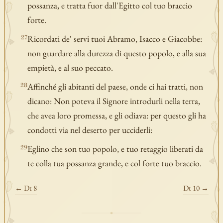
possanza, e tratta fuor dall'Egitto col tuo braccio
forte.
Ricordati de' servi tuoi Abramo, Isacco e Giacobbe:
27
non guardare alla durezza di questo popolo, e alla sua
empietà, e al suo peccato.
Affinché gli abitanti del paese, onde ci hai tratti, non
28
dicano: Non poteva il Signore introdurli nella terra,
che avea loro promessa, e gli odiava: per questo gli ha
condotti via nel deserto per ucciderli:
Eglino che son tuo popolo, e tuo retaggio liberati da
29
te colla tua possanza grande, e col forte tuo braccio.
← Dt 8
Dt 10 →