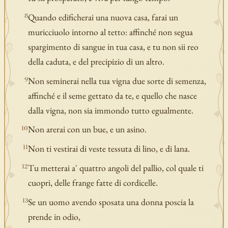
Quando edificherai una nuova casa, farai un
8
muricciuolo intorno al tetto: affinché non segua
spargimento di sangue in tua casa, e tu non sii reo
della caduta, e del precipizio di un altro.
Non seminerai nella tua vigna due sorte di semenza,
9
affinché e il seme gettato da te, e quello che nasce
dalla vigna, non sia immondo tutto egualmente.
Non arerai con un bue, e un asino.
10
Non ti vestirai di veste tessuta di lino, e di lana.
11
Tu metterai a' quattro angoli del pallio, col quale ti
12
cuopri, delle frange fatte di cordicelle.
Se un uomo avendo sposata una donna poscia la
13
prende in odio,