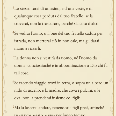
Lo stesso farai di un asino, e d'una veste, e di
3
qualunque cosa perduta dal tuo fratello: se la
troverai, non la trascurare, perché sia cosa d'altri.
Se vedrai l'asino, o il bue del tuo fratello caduti per
4
istrada, non metterai ciò in non cale, ma gli darai
mano a rizzarli.
La donna non si vestirà da uomo, né l'uomo da
5
donna: conciossiaché è in abbominazione a Dio chi fa
tali cose.
Se facendo viaggio trovi in terra, o sopra un albero un
6
nido di uccello, e la madre, che cova i pulcini, o le
ova, non la prenderai insieme co' figli:
Ma la lascerai andare, tenendoti i figli presi, affinché
7
tu sii prosperato, e viva per lungo tempo.