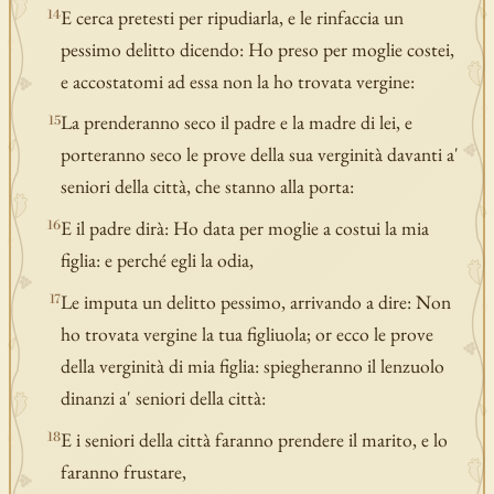
E cerca pretesti per ripudiarla, e le rinfaccia un
14
pessimo delitto dicendo: Ho preso per moglie costei,
e accostatomi ad essa non la ho trovata vergine:
La prenderanno seco il padre e la madre di lei, e
15
porteranno seco le prove della sua verginità davanti a'
seniori della città, che stanno alla porta:
E il padre dirà: Ho data per moglie a costui la mia
16
figlia: e perché egli la odia,
Le imputa un delitto pessimo, arrivando a dire: Non
17
ho trovata vergine la tua figliuola; or ecco le prove
della verginità di mia figlia: spiegheranno il lenzuolo
dinanzi a' seniori della città:
E i seniori della città faranno prendere il marito, e lo
18
faranno frustare,