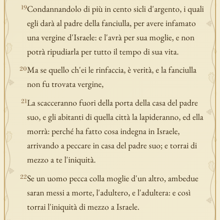
Condannandolo di più in cento sicli d'argento, i quali
19
egli darà al padre della fanciulla, per avere infamato
una vergine d'Israele: e l'avrà per sua moglie, e non
potrà ripudiarla per tutto il tempo di sua vita.
Ma se quello ch'ei le rinfaccia, è verità, e la fanciulla
20
non fu trovata vergine,
La scacceranno fuori della porta della casa del padre
21
suo, e gli abitanti di quella città la lapideranno, ed ella
morrà: perché ha fatto cosa indegna in Israele,
arrivando a peccare in casa del padre suo; e torrai di
mezzo a te l'iniquità.
Se un uomo pecca colla moglie d'un altro, ambedue
22
saran messi a morte, l'adultero, e l'adultera: e così
torrai l'iniquità di mezzo a Israele.