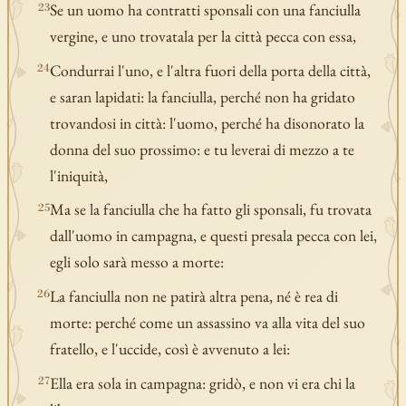
Se un uomo ha contratti sponsali con una fanciulla
23
vergine, e uno trovatala per la città pecca con essa,
Condurrai l'uno, e l'altra fuori della porta della città,
24
e saran lapidati: la fanciulla, perché non ha gridato
trovandosi in città: l'uomo, perché ha disonorato la
donna del suo prossimo: e tu leverai di mezzo a te
l'iniquità,
Ma se la fanciulla che ha fatto gli sponsali, fu trovata
25
dall'uomo in campagna, e questi presala pecca con lei,
egli solo sarà messo a morte:
La fanciulla non ne patirà altra pena, né è rea di
26
morte: perché come un assassino va alla vita del suo
fratello, e l'uccide, così è avvenuto a lei:
Ella era sola in campagna: gridò, e non vi era chi la
27