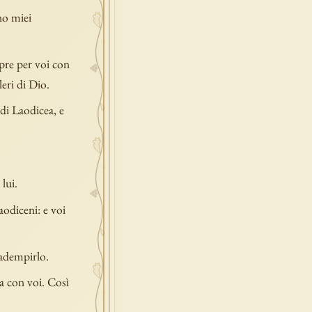
no miei
mpre per voi con
leri di Dio.
di Laodicea, e
 lui.
Laodiceni: e voi
 adempirlo.
a con voi. Così