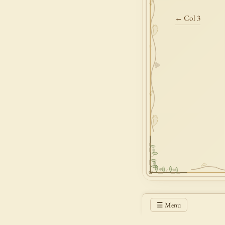
← Col 3
☰ Menu