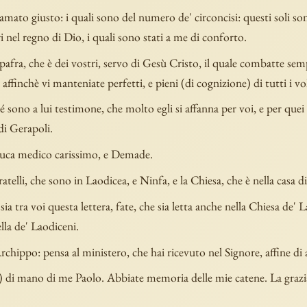
mato giusto: i quali sono del numero de' circoncisi: questi soli so
 nel regno di Dio, i quali sono stati a me di conforto.
pafra, che è dei vostri, servo di Gesù Cristo, il quale combatte se
, affinchè vi manteniate perfetti, e pieni (di cognizione) di tutti i vo
sono a lui testimone, che molto egli si affanna per voi, e per quei 
di Gerapoli.
Luca medico carissimo, e Demade.
ratelli, che sono in Laodicea, e Ninfa, e la Chiesa, che è nella casa di
 sia tra voi questa lettera, fate, che sia letta anche nella Chiesa de' 
lla de' Laodiceni.
rchippo: pensa al ministero, che hai ricevuto nel Signore, affine di
è) di mano di me Paolo. Abbiate memoria delle mie catene. La grazi