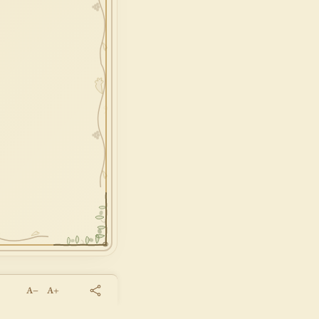
A−
A+