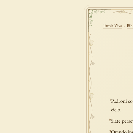
Parola Viva
›
Bib
Padroni con
1
cielo.
Siate perse
2
Orando insi
3