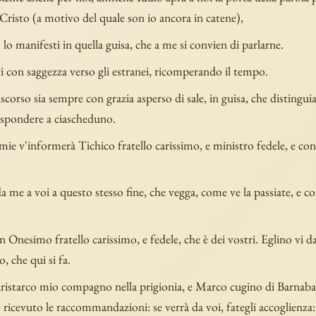
Cristo (a motivo del quale son io ancora in catene),
 lo manifesti in quella guisa, che a me si convien di parlarne.
i con saggezza verso gli estranei, ricomperando il tempo.
iscorso sia sempre con grazia asperso di sale, in guisa, che distingu
rispondere a ciascheduno.
mie v'informerà Tichico fratello carissimo, e ministro fedele, e co
me a voi a questo stesso fine, che vegga, come ve la passiate, e con
 Onesimo fratello carissimo, e fedele, che è dei vostri. Eglino vi d
o, che qui si fa.
Aristarco mio compagno nella prigionia, e Marco cugino di Barnaba,
 ricevuto le raccommandazioni: se verrà da voi, fategli accoglienza: