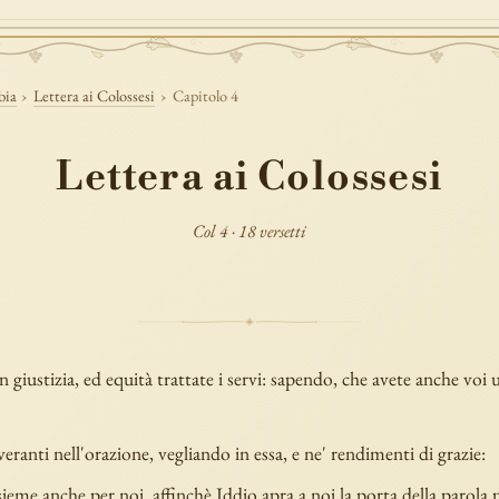
bia
›
Lettera ai Colossesi
›
Capitolo 4
Lettera ai Colossesi
Col 4 · 18 versetti
 giustizia, ed equità trattate i servi: sapendo, che avete anche voi
veranti nell'orazione, vegliando in essa, e ne' rendimenti di grazie:
eme anche per noi, affinchè Iddio apra a noi la porta della parola p