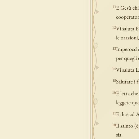
E Gesù chia
11
cooperatori
Vi saluta E
12
le orazioni
Imperocché 
13
per quegli 
Vi saluta 
14
Salutate i f
15
E letta che
16
leggete que
E dite ad A
17
Il saluto (
18
sia.