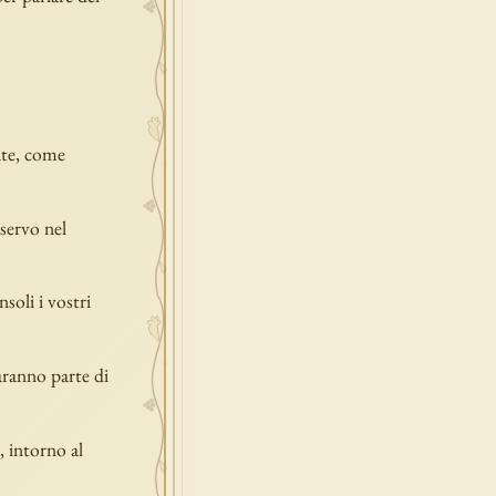
iate, come
nservo nel
soli i vostri
aranno parte di
 intorno al