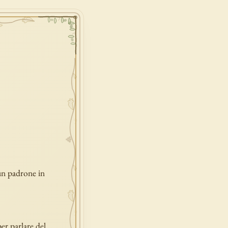
 un padrone in
er parlare del