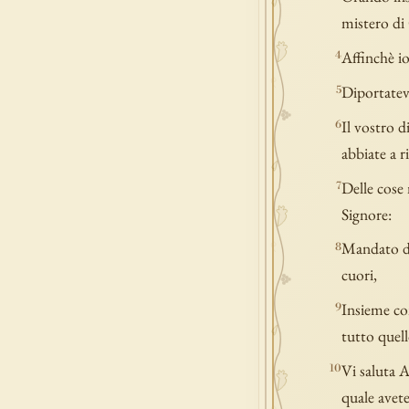
mistero di 
Affinchè io
4
Diportatev
5
Il vostro d
6
abbiate a 
Delle cose 
7
Signore:
Mandato da 
8
cuori,
Insieme con
9
tutto quell
Vi saluta 
10
quale avete