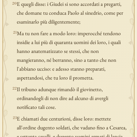
E quegli disse: i Giudei si sono accordati a pregarti,
20
che domane tu conduca Paolo al sinedrio, come per
esaminarlo più diligentemente;
Ma tu non fare a modo loro: imperocché tendono
21
insidie a lui più di quaranta uomini dei loro, i quali
hanno anatematizzato se stessi, che non
mangieranno, né berranno, sino a tanto che non
l'abbiano ucciso: e adesso stanno preparati,
aspettandosi, che tu loro il prometta.
Il tribuno adunque rimandò il giovinetto,
22
ordinandogli di non dire ad alcuno di avergli
notificato tali cose.
E chiamati due centurioni, disse loro: mettete
23
all'ordine dugento soldati, che vadano fino a Cesarea,
e settanta cavalli, e dugento uomini armati di lancia