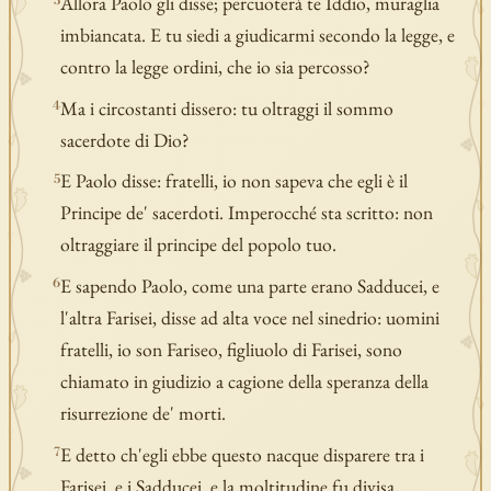
Allora Paolo gli disse; percuoterà te Iddio, muraglia
3
imbiancata. E tu siedi a giudicarmi secondo la legge, e
contro la legge ordini, che io sia percosso?
Ma i circostanti dissero: tu oltraggi il sommo
4
sacerdote di Dio?
E Paolo disse: fratelli, io non sapeva che egli è il
5
Principe de' sacerdoti. Imperocché sta scritto: non
oltraggiare il principe del popolo tuo.
E sapendo Paolo, come una parte erano Sadducei, e
6
l'altra Farisei, disse ad alta voce nel sinedrio: uomini
fratelli, io son Fariseo, figliuolo di Farisei, sono
chiamato in giudizio a cagione della speranza della
risurrezione de' morti.
E detto ch'egli ebbe questo nacque disparere tra i
7
Farisei, e i Sadducei, e la moltitudine fu divisa.