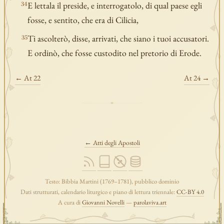
E lettala il preside, e interrogatolo, di qual paese egli
34
fosse, e sentito, che era di Cilicia,
Ti ascolterò, disse, arrivati, che siano i tuoi accusatori.
35
E ordinò, che fosse custodito nel pretorio di Erode.
← At 22
At 24 →
← Atti degli Apostoli
Testo: Bibbia Martini (1769–1781), pubblico dominio
Dati strutturati, calendario liturgico e piano di lettura triennale:
CC-BY 4.0
A cura di
Giovanni Novelli
—
parolaviva.art