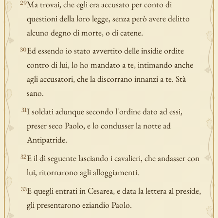
Ma trovai, che egli era accusato per conto di
29
questioni della loro legge, senza però avere delitto
alcuno degno di morte, o di catene.
Ed essendo io stato avvertito delle insidie ordite
30
contro di lui, lo ho mandato a te, intimando anche
agli accusatori, che la discorrano innanzi a te. Stà
sano.
I soldati adunque secondo l'ordine dato ad essi,
31
preser seco Paolo, e lo condusser la notte ad
Antipatride.
E il dì seguente lasciando i cavalieri, che andasser con
32
lui, ritornarono agli alloggiamenti.
E quegli entrati in Cesarea, e data la lettera al preside,
33
gli presentarono eziandio Paolo.