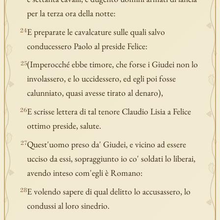
per la terza ora della notte:
E preparate le cavalcature sulle quali salvo
24
conducessero Paolo al preside Felice:
(Imperocché ebbe timore, che forse i Giudei non lo
25
involassero, e lo uccidessero, ed egli poi fosse
calunniato, quasi avesse tirato al denaro),
E scrisse lettera di tal tenore Claudio Lisia a Felice
26
ottimo preside, salute.
Quest'uomo preso da' Giudei, e vicino ad essere
27
ucciso da essi, sopraggiunto io co' soldati lo liberai,
avendo inteso com'egli è Romano:
E volendo sapere di qual delitto lo accusassero, lo
28
condussi al loro sinedrio.