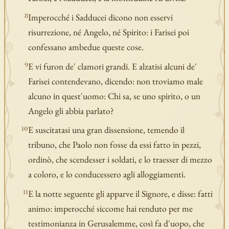
Imperocché i Sadducei dicono non esservi
8
risurrezione, né Angelo, né Spirito: i Farisei poi
confessano ambedue queste cose.
E vi furon de' clamori grandi. E alzatisi alcuni de'
9
Farisei contendevano, dicendo: non troviamo male
alcuno in quest'uomo: Chi sa, se uno spirito, o un
Angelo gli abbia parlato?
E suscitatasi una gran dissensione, temendo il
10
tribuno, che Paolo non fosse da essi fatto in pezzi,
ordinò, che scendesser i soldati, e lo traesser di mezzo
a coloro, e lo conducessero agli alloggiamenti.
E la notte seguente gli apparve il Signore, e disse: fatti
11
animo: imperocché siccome hai renduto per me
testimonianza in Gerusalemme, così fa d'uopo, che