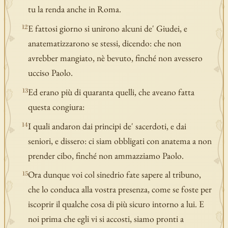
tu la renda anche in Roma.
E fattosi giorno si unirono alcuni de' Giudei, e
12
anatematizzarono se stessi, dicendo: che non
avrebber mangiato, nè bevuto, finché non avessero
ucciso Paolo.
Ed erano più di quaranta quelli, che aveano fatta
13
questa congiura:
I quali andaron dai principi de' sacerdoti, e dai
14
seniori, e dissero: ci siam obbligati con anatema a non
prender cibo, finché non ammazziamo Paolo.
Ora dunque voi col sinedrio fate sapere al tribuno,
15
che lo conduca alla vostra presenza, come se foste per
iscoprir il qualche cosa di più sicuro intorno a lui. E
noi prima che egli vi si accosti, siamo pronti a