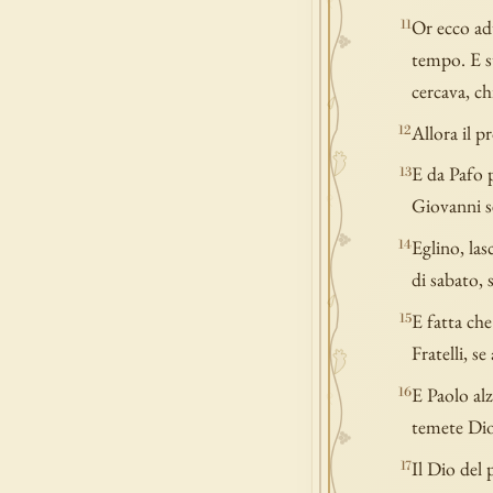
Or ecco adu
11
tempo. E s
cercava, ch
Allora il p
12
E da Pafo p
13
Giovanni s
Eglino, las
14
di sabato, 
E fatta che
15
Fratelli, s
E Paolo alz
16
temete Dio
Il Dio del 
17