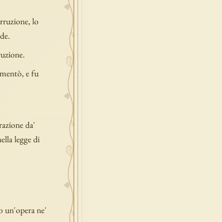
rruzione, lo
de.
ruzione.
rmentò, e fu
razione da'
ella legge di
io un'opera ne'