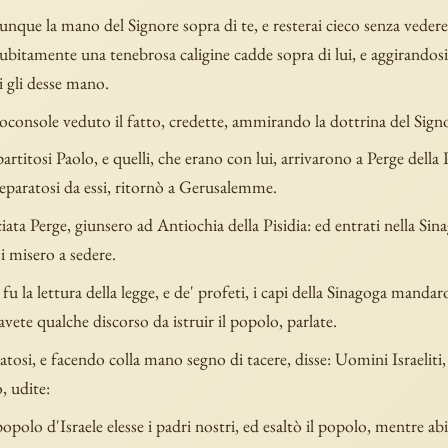
nque la mano del Signore sopra di te, e resterai cieco senza vedere 
ubitamente una tenebrosa caligine cadde sopra di lui, e aggirandos
i gli desse mano.
roconsole veduto il fatto, credette, ammirando la dottrina del Sign
artitosi Paolo, e quelli, che erano con lui, arrivarono a Perge della 
eparatosi da essi, ritornò a Gerusalemme.
ciata Perge, giunsero ad Antiochia della Pisidia: ed entrati nella Sin
si misero a sedere.
 fu la lettura della legge, e de' profeti, i capi della Sinagoga mandar
e avete qualche discorso da istruir il popolo, parlate.
atosi, e facendo colla mano segno di tacere, disse: Uomini Israeliti,
, udite:
popolo d'Israele elesse i padri nostri, ed esaltò il popolo, mentre a