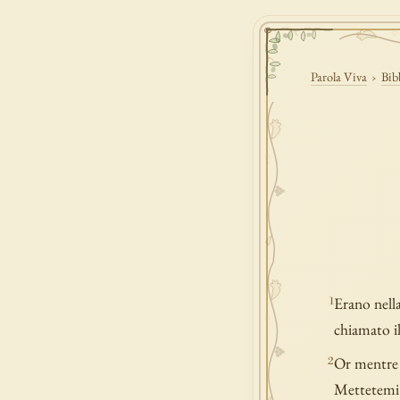
Parola Viva
›
Bib
Erano nella
1
chiamato il
Or mentre e
2
Mettetemi a