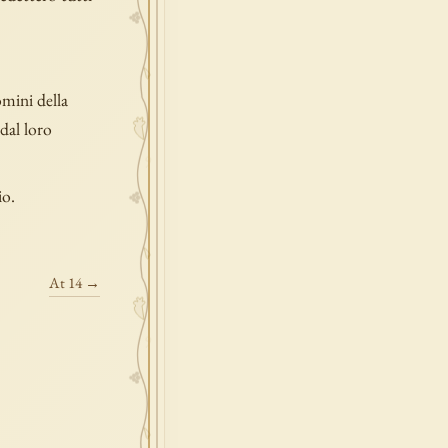
omini della
dal loro
io.
At 14 →