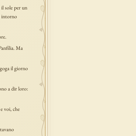
il sole per un
i intorno
ore.
Panfilia. Ma
agoga il giorno
ono a dir loro:
 e voi, che
bitavano