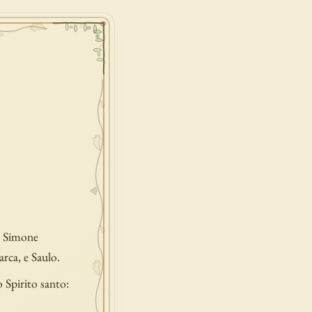
 e Simone
rca, e Saulo.
o Spirito santo: