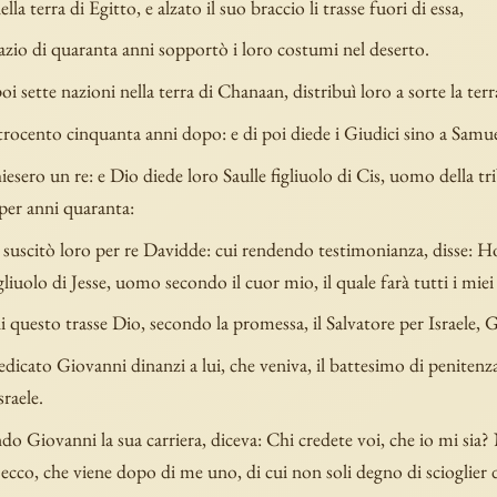
ella terra di Egitto, e alzato il suo braccio li trasse fuori di essa,
azio di quaranta anni sopportò i loro costumi nel deserto.
oi sette nazioni nella terra di Chanaan, distribuì loro a sorte la terra
rocento cinquanta anni dopo: e di poi diede i Giudici sino a Samue
iesero un re: e Dio diede loro Saulle figliuolo di Cis, uomo della tr
per anni quaranta:
, suscitò loro per re Davidde: cui rendendo testimonianza, disse: H
liuolo di Jesse, uomo secondo il cuor mio, il quale farà tutti i miei 
 questo trasse Dio, secondo la promessa, il Salvatore per Israele, 
icato Giovanni dinanzi a lui, che veniva, il battesimo di penitenza 
raele.
o Giovanni la sua carriera, diceva: Chi credete voi, che io mi sia
ecco, che viene dopo di me uno, di cui non soli degno di scioglier d