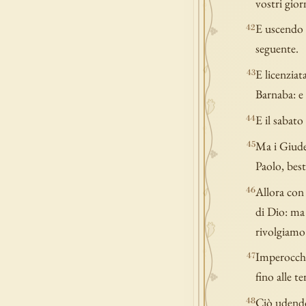
vostri gior
E uscendo e
42
seguente.
E licenziat
43
Barnaba: e 
E il sabato
44
Ma i Giudei
45
Paolo, be
Allora con
46
di Dio: ma 
rivolgiamo 
Imperocché 
47
fino alle t
Ciò udendo 
48