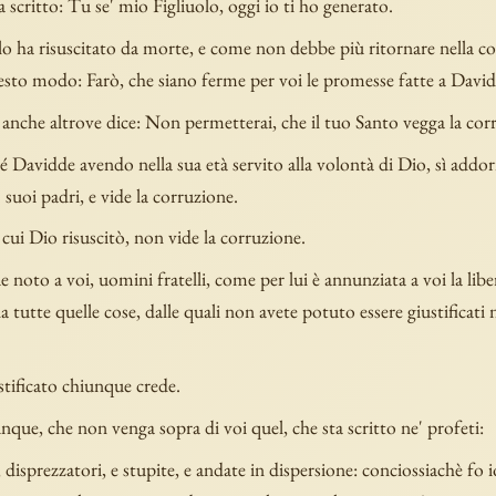
 scritto: Tu se' mio Figliuolo, oggi io ti ho generato.
o ha risuscitato da morte, e come non debbe più ritornare nella co
uesto modo: Farò, che siano ferme per voi le promesse fatte a David
anche altrove dice: Non permetterai, che il tuo Santo vegga la cor
 Davidde avendo nella sua età servito alla volontà di Dio, sì addo
 suoi padri, e vide la corruzione.
cui Dio risuscitò, non vide la corruzione.
 noto a voi, uomini fratelli, come per lui è annunziata a voi la libe
da tutte quelle cose, dalle quali non avete potuto essere giustificati n
ustificato chiunque crede.
que, che non venga sopra di voi quel, che sta scritto ne' profeti:
 disprezzatori, e stupite, e andate in dispersione: conciossiachè fo 