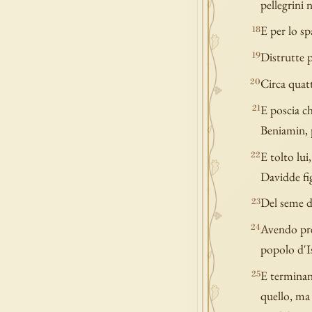
pellegrini n
E per lo sp
18
Distrutte p
19
Circa quatt
20
E poscia ch
21
Beniamin, 
E tolto lui
22
Davidde fig
Del seme di
23
Avendo pred
24
popolo d'Is
E terminand
25
quello, ma 