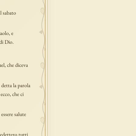
il sabato
aolo, e
di Dio.
el, che diceva
detta la parola
 ecco, che ci
 essere salute
redettero tutti