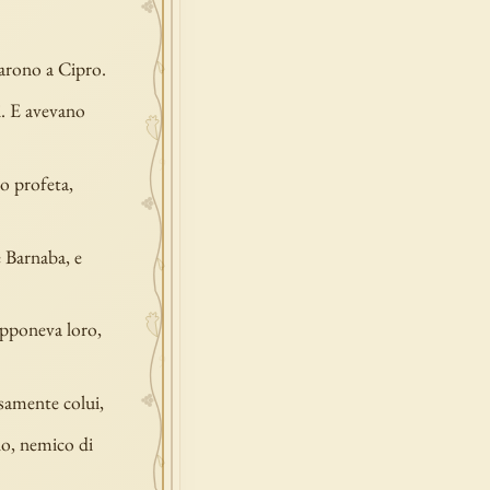
garono a Cipro.
i. E avevano
o profeta,
 Barnaba, e
opponeva loro,
ssamente colui,
olo, nemico di