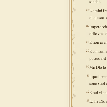
sandali.
Uomini frat
26
di questa s
Imperocché 
27
delle voci 
E non avend
28
E consumate
29
posero ne
Ma Dio lo r
30
I quali era
31
sono suoi 
E noi vi an
32
La ha Dio 
33