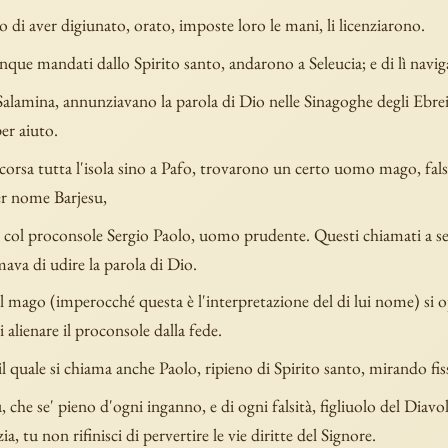
 di aver digiunato, orato, imposte loro le mani, li licenziarono.
que mandati dallo Spirito santo, andarono a Seleucia; e di lì navi
Salamina, annunziavano la parola di Dio nelle Sinagoghe degli Ebre
er aiuto.
corsa tutta l'isola sino a Pafo, trovarono un certo uomo mago, fals
r nome Barjesu,
ra col proconsole Sergio Paolo, uomo prudente. Questi chiamati a se
ava di udire la parola di Dio.
l mago (imperocché questa è l'interpretazione del di lui nome) si 
 alienare il proconsole dalla fede.
l quale si chiama anche Paolo, ripieno di Spirito santo, mirando fi
, che se' pieno d'ogni inganno, e di ogni falsità, figliuolo del Diav
ia, tu non rifinisci di pervertire le vie diritte del Signore.