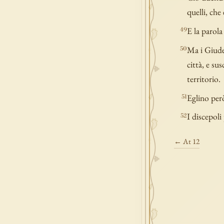
quelli, che
E la parola
49
Ma i Giudei
50
città, e su
territorio.
Eglino però
51
I discepoli
52
← At 12