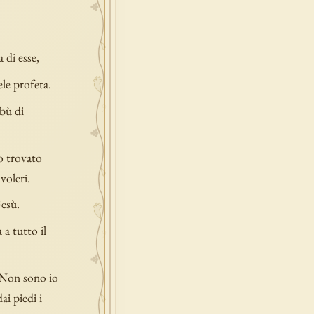
 di esse,
le profeta.
ibù di
o trovato
voleri.
Gesù.
a tutto il
? Non sono io
ai piedi i