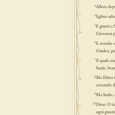
Allora dopo
3
Eglino adun
4
E giunti a 
5
Giovanni p
E avendo s
6
Giudeo, pe
Il quale e
7
Saulo, bram
Ma Elima i
8
cercando di
Ma Saulo, i
9
Disse: O tu
10
ogni giustiz