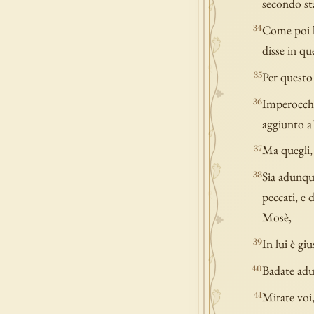
secondo sta
Come poi l
34
disse in q
Per questo 
35
Imperocché
36
aggiunto a'
Ma quegli, 
37
Sia adunque
38
peccati, e 
Mosè,
In lui è gi
39
Badate adun
40
Mirate voi,
41