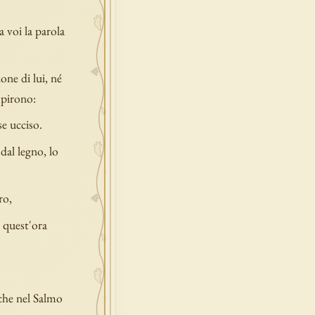
a voi la parola
one di lui, né
mpirono:
se ucciso.
dal legno, lo
ro,
a quest'ora
nche nel Salmo