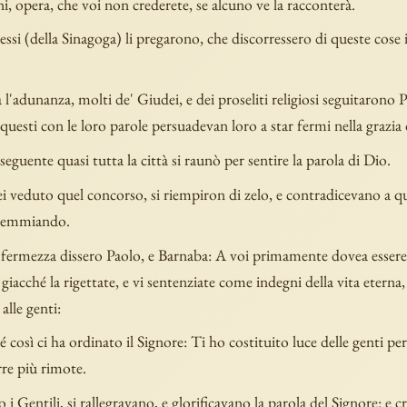
ni, opera, che voi non crederete, se alcuno ve la racconterà.
ssi (della Sinagoga) li pregarono, che discorressero di queste cose 
a l'adunanza, molti de' Giudei, e dei proseliti religiosi seguitarono P
questi con le loro parole persuadevan loro a star fermi nella grazia 
 seguente quasi tutta la città si raunò per sentire la parola di Dio.
 veduto quel concorso, si riempiron di zelo, e contradicevano a qu
stemmiando.
 fermezza dissero Paolo, e Barnaba: A voi primamente dovea essere 
giacché la rigettate, e vi sentenziate come indegni della vita eterna,
alle genti:
così ci ha ordinato il Signore: Ti ho costituito luce delle genti per
erre più rimote.
i Gentili, si rallegravano, e glorificavano la parola del Signore: e c