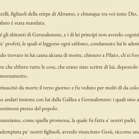
elli, figliuoli della stirpe di Abramo, e chiunque tra voi teme Dio, 
aluto è stata mandata.
gli abitanti di Gerusalemme, e i di lei principi non avendo cognizi
de' profeti, le quali si leggono ogni sabbato, condannato lui le ade
o trovato in lui causa alcuna di morte, chiesero a Pilato, ch'ei fos
 che ebbero tutte le cose, che erano siate scritte di lui, depostolo 
l monumento.
isuscitò da morte il terzo giorno: e fu veduto per molti dì da colo
no andati insieme con lui dalla Galilea a Gerusalemme: i quali sino 
testimoni presso del popolo.
nunziamo, come quella promessa, la quale fu fatta a' nostri padri,
adempiuta pe' nostri figliuoli, avendo risuscitato Gesù, siccome a