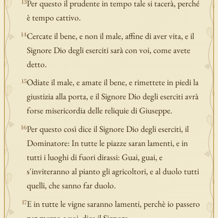
Per questo il prudente in tempo tale si tacerà, perché
13
è tempo cattivo.
Cercate il bene, e non il male, affine di aver vita, e il
14
Signore Dio degli eserciti sarà con voi, come avete
detto.
Odiate il male, e amate il bene, e rimettete in piedi la
15
giustizia alla porta, e il Signore Dio degli eserciti avrà
forse misericordia delle reliquie di Giuseppe.
Per questo così dice il Signore Dio degli eserciti, il
16
Dominatore: In tutte le piazze saran lamenti, e in
tutti i luoghi di fuori dirassi: Guai, guai, e
s'inviteranno al pianto gli agricoltori, e al duolo tutti
quelli, che sanno far duolo.
E in tutte le vigne saranno lamenti, perchè io passero
17
per mezzo a voi, dice il Signore.