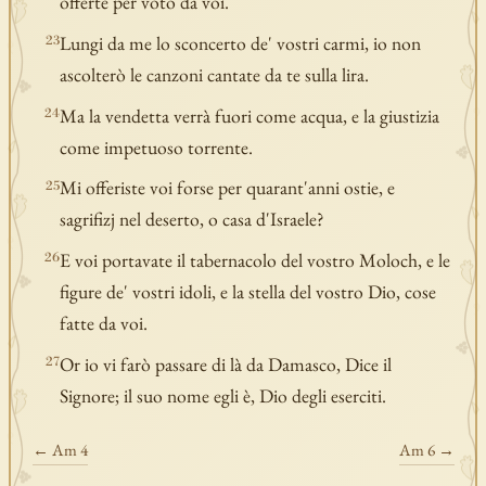
offerte per voto da voi.
Lungi da me lo sconcerto de' vostri carmi, io non
23
ascolterò le canzoni cantate da te sulla lira.
Ma la vendetta verrà fuori come acqua, e la giustizia
24
come impetuoso torrente.
Mi offeriste voi forse per quarant'anni ostie, e
25
sagrifizj nel deserto, o casa d'Israele?
E voi portavate il tabernacolo del vostro Moloch, e le
26
figure de' vostri idoli, e la stella del vostro Dio, cose
fatte da voi.
Or io vi farò passare di là da Damasco, Dice il
27
Signore; il suo nome egli è, Dio degli eserciti.
← Am 4
Am 6 →