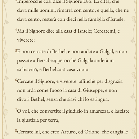
Imperocché così dice il Signore Dio: La città, che
3
dava mille uomini, rimarrà con cento, e quella, che ne
dava cento, resterà con dieci nella famiglia d'Israele.
Ma il Signore dice alla casa d'Israele; Cercatemi, e
4
viverete:
E non cercate di Bethel, e non andate a Galgal, e non
5
passate a Bersabea; perocché Galgala anderà in
ischiavitù, e Bethel sarà casa vuota.
Cercate il Signore, e viverete: affinchè per disgrazia
6
non arda come fuoco la casa di Giuseppe, e non
divori Bethel, senza che siavi chi lo estingua.
O voi, che convertite il giudizio in amarezza, e lasciate
7
la giustizia per terra,
Cercate lui, che creò Arturo, ed Orione, che cangia le
8