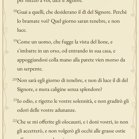
Guai a quelli, che desiderano il dì del Signore. Perchè
18
lo bramate voi? Quel giorno saran tenebre, e non
luce.
Come un uomo, che fugge la vista del lione, e
19
s'imbatte in un orso, od entrando in sua casa, e
appoggiandosi colla mano alla parete vien morso da
un serpente.
Non sarà egli giorno di tenebre, e non di luce il dì del
20
Signore, e mera caligine senza splendore?
Io odio, e rigetto le vostre solennità, e non gradirò gli
21
odori delle vostre adunanze.
Che se mi offerite gli olocausti, e i doni vostri, io non
22
gli accetterò, e non volgerò gli occhi alle grasse ostie