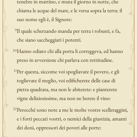
tenebre in mattino, e muta il giorno in notte, che
chiama le acque del mare, e le versa sopra la terra: il
suo nome egli è, il Signore:
Il quale scherzando manda per terra i robusti, e fa,
9
che siano saccheggiati i potenti.
Hanno odiato chi alla porta li correggeva, ed hanno
10
preso in avversione chi parlava con rettitudine.
Per questa, siccome voi spogliavate il povero, e gli
11
toglievate il meglio, voi edificherete delle case di
pietra quadrata, ma non le abiterete: e pianterete
vigne deliziosissime, ma non ne berete il vino:
Perocché sono note a me le molte vostre scelleraggini,
12
e i forti peccati vostri, o nemici della giustizia, amanti
dei doni, oppressori dei poveri alle porte: