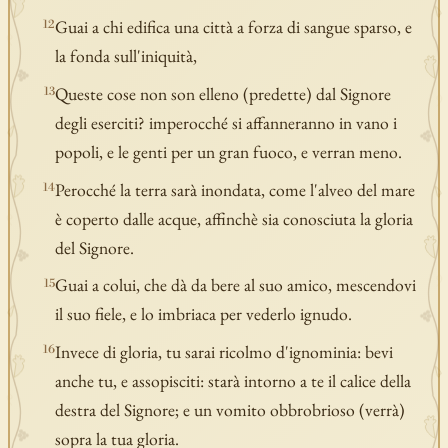
Guai a chi edifica una città a forza di sangue sparso, e
12
la fonda sull'iniquità,
Queste cose non son elleno (predette) dal Signore
13
degli eserciti? imperocché si affanneranno in vano i
popoli, e le genti per un gran fuoco, e verran meno.
Perocché la terra sarà inondata, come l'alveo del mare
14
è coperto dalle acque, affinchè sia conosciuta la gloria
del Signore.
Guai a colui, che dà da bere al suo amico, mescendovi
15
il suo fiele, e lo imbriaca per vederlo ignudo.
Invece di gloria, tu sarai ricolmo d'ignominia: bevi
16
anche tu, e assopisciti: starà intorno a te il calice della
destra del Signore; e un vomito obbrobrioso (verrà)
sopra la tua gloria.