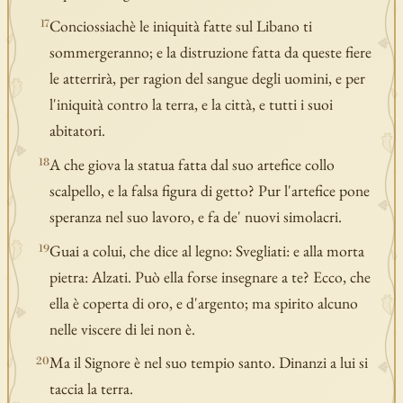
Conciossiachè le iniquità fatte sul Libano ti
17
sommergeranno; e la distruzione fatta da queste fiere
le atterrirà, per ragion del sangue degli uomini, e per
l'iniquità contro la terra, e la città, e tutti i suoi
abitatori.
A che giova la statua fatta dal suo artefice collo
18
scalpello, e la falsa figura di getto? Pur l'artefice pone
speranza nel suo lavoro, e fa de' nuovi simolacri.
Guai a colui, che dice al legno: Svegliati: e alla morta
19
pietra: Alzati. Può ella forse insegnare a te? Ecco, che
ella è coperta di oro, e d'argento; ma spirito alcuno
nelle viscere di lei non è.
Ma il Signore è nel suo tempio santo. Dinanzi a lui si
20
taccia la terra.