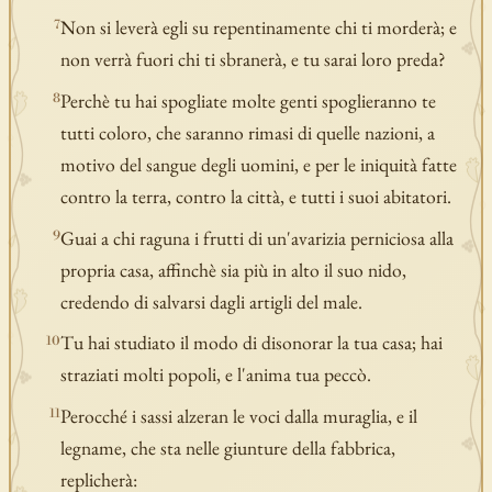
Non si leverà egli su repentinamente chi ti morderà; e
7
non verrà fuori chi ti sbranerà, e tu sarai loro preda?
Perchè tu hai spogliate molte genti spoglieranno te
8
tutti coloro, che saranno rimasi di quelle nazioni, a
motivo del sangue degli uomini, e per le iniquità fatte
contro la terra, contro la città, e tutti i suoi abitatori.
Guai a chi raguna i frutti di un'avarizia perniciosa alla
9
propria casa, affinchè sia più in alto il suo nido,
credendo di salvarsi dagli artigli del male.
Tu hai studiato il modo di disonorar la tua casa; hai
10
straziati molti popoli, e l'anima tua peccò.
Perocché i sassi alzeran le voci dalla muraglia, e il
11
legname, che sta nelle giunture della fabbrica,
replicherà: