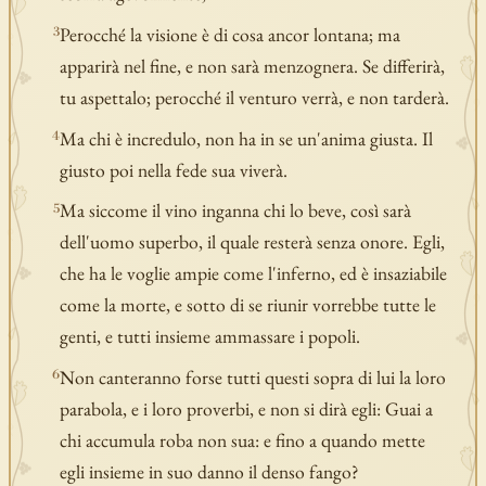
Perocché la visione è di cosa ancor lontana; ma
3
apparirà nel fine, e non sarà menzognera. Se differirà,
tu aspettalo; perocché il venturo verrà, e non tarderà.
Ma chi è incredulo, non ha in se un'anima giusta. Il
4
giusto poi nella fede sua viverà.
Ma siccome il vino inganna chi lo beve, così sarà
5
dell'uomo superbo, il quale resterà senza onore. Egli,
che ha le voglie ampie come l'inferno, ed è insaziabile
come la morte, e sotto di se riunir vorrebbe tutte le
genti, e tutti insieme ammassare i popoli.
Non canteranno forse tutti questi sopra di lui la loro
6
parabola, e i loro proverbi, e non si dirà egli: Guai a
chi accumula roba non sua: e fino a quando mette
egli insieme in suo danno il denso fango?