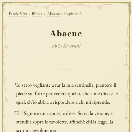
Parola Viva
›
Bibbia
›
Abacuc
›
Capitolo 2
Abacuc
Ab 2 · 20 versetti
Io starò vegliante a far la mia sentinella, pianterò il
1
piede sul forte per vedere quello, che a me dirassi, e
quel, ch'io abbia a rispondere a chi mi riprende.
E il Signore mi rispose, e disse: Scrivi la visione, e
2
stendila sopra le tavolette, affinchè chi la legge, la
scorra agevolmente;