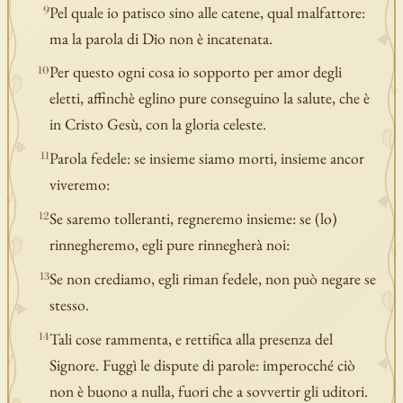
Pel quale io patisco sino alle catene, qual malfattore:
9
ma la parola di Dio non è incatenata.
Per questo ogni cosa io sopporto per amor degli
10
eletti, affinchè eglino pure conseguino la salute, che è
in Cristo Gesù, con la gloria celeste.
Parola fedele: se insieme siamo morti, insieme ancor
11
viveremo:
Se saremo tolleranti, regneremo insieme: se (lo)
12
rinnegheremo, egli pure rinnegherà noi:
Se non crediamo, egli riman fedele, non può negare se
13
stesso.
Tali cose rammenta, e rettifica alla presenza del
14
Signore. Fuggì le dispute di parole: imperocché ciò
non è buono a nulla, fuori che a sovvertir gli uditori.