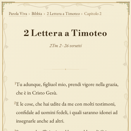
Parola Viva
›
Bibbia
›
2 Lettera a Timoteo
›
Capitolo 2
2 Lettera a Timoteo
2Tm 2 · 26 versetti
Tu adunque, figliuol mio, prendi vigore nella grazia,
1
che è in Cristo Gesù.
E le cose, che hai udite da me con molti testimoni,
2
confidale ad uomini fedeli, i quali saranno idonei ad
insegnarle anche ad altri.