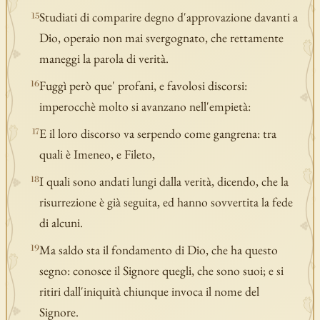
Studiati di comparire degno d'approvazione davanti a
15
Dio, operaio non mai svergognato, che rettamente
maneggi la parola di verità.
Fuggì però que' profani, e favolosi discorsi:
16
imperocchè molto si avanzano nell'empietà:
E il loro discorso va serpendo come gangrena: tra
17
quali è Imeneo, e Fileto,
I quali sono andati lungi dalla verità, dicendo, che la
18
risurrezione è già seguita, ed hanno sovvertita la fede
di alcuni.
Ma saldo sta il fondamento di Dio, che ha questo
19
segno: conosce il Signore quegli, che sono suoi; e si
ritiri dall'iniquità chiunque invoca il nome del
Signore.