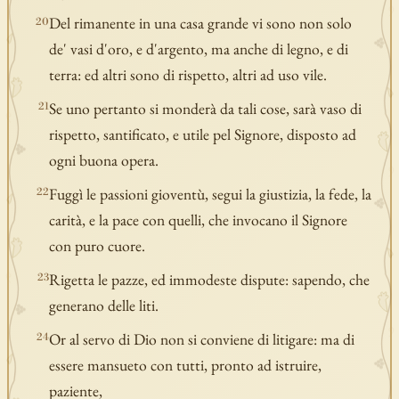
Del rimanente in una casa grande vi sono non solo
20
de' vasi d'oro, e d'argento, ma anche di legno, e di
terra: ed altri sono di rispetto, altri ad uso vile.
Se uno pertanto si monderà da tali cose, sarà vaso di
21
rispetto, santificato, e utile pel Signore, disposto ad
ogni buona opera.
Fuggì le passioni gioventù, segui la giustizia, la fede, la
22
carità, e la pace con quelli, che invocano il Signore
con puro cuore.
Rigetta le pazze, ed immodeste dispute: sapendo, che
23
generano delle liti.
Or al servo di Dio non si conviene di litigare: ma di
24
essere mansueto con tutti, pronto ad istruire,
paziente,