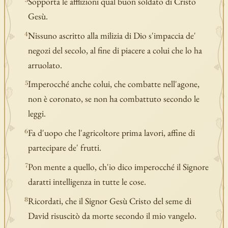
Sopporta le afflizioni qual buon soldato di Cristo
3
Gesù.
Nissuno ascritto alla milizia di Dio s'impaccia de'
4
negozi del secolo, al fine di piacere a colui che lo ha
arruolato.
Imperocché anche colui, che combatte nell'agone,
5
non è coronato, se non ha combattuto secondo le
leggi.
Fa d'uopo che l'agricoltore prima lavori, affine di
6
partecipare de' frutti.
Pon mente a quello, ch'io dico imperocché il Signore
7
daratti intelligenza in tutte le cose.
Ricordati, che il Signor Gesù Cristo del seme di
8
David risuscitò da morte secondo il mio vangelo.