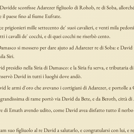
Davidde sconfisse Adarezer figliuolo di Rohob, re di Soba, allorché
 il paese fino al fiume Eufrate.
e prigionieri mille settecento de' suoi cavalieri, e venti mila pedoni,
tti i cavalli de' cocchi, e di quei cocchi ne riserbò cento.
 Damasco si mossero per dare ajuto ad Adarezer re di Soba: e David 
la Siri.
d presidio nella Siria di Damasco: e la Siria fu serva, e tributaria di
nservò David in tutti i luoghi dove andò.
id le armi d'oro che avevano i cortigiani di Adarezer, e portolle 
grandissima di rame portò via David da Bete, e da Beroth, città di
 di Emath avendo udito, come David avea disfatto tutto il nerbo d
 suo figliuolo al re David a salutarlo, e congratularsi con lui, e re