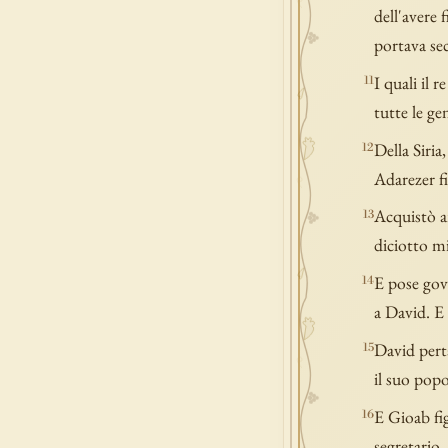
dell'avere 
portava sec
I quali il 
11
tutte le ge
Della Siria
12
Adarezer fi
Acquistò an
13
diciotto mi
E pose gove
14
a David. E 
David perta
15
il suo popo
E Gioab fig
16
segretario.