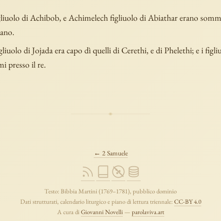
gliuolo di Achibob, e Achimelech figliuolo di Abiathar erano sommi
vano.
gliuolo di Jojada era capo dì quelli di Cerethi, e di Phelethi; e i figli
i presso il re.
← 2 Samuele
Testo: Bibbia Martini (1769–1781), pubblico dominio
Dati strutturati, calendario liturgico e piano di lettura triennale:
CC-BY 4.0
A cura di
Giovanni Novelli
—
parolaviva.art