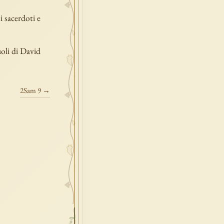
 sacerdoti e
uoli di David
2Sam 9 →