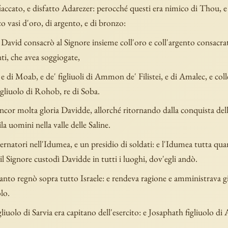
fiaccato, e disfatto Adarezer: perocché questi era nimico di Thou, 
o vasi d'oro, di argento, e di bronzo:
re David consacrò al Signore insieme coll'oro e coll'argento consacrat
nti, che avea soggiogate,
, e di Moab, e de' figliuoli di Ammon de' Filistei, e di Amalec, e coll
gliuolo di Rohob, re di Soba.
cor molta gloria Davidde, allorché ritornando dalla conquista della
la uomini nella valle delle Saline.
rnatori nell'Idumea, e un presidio di soldati: e l'Idumea tutta qua
il Signore custodì Davidde in tutti i luoghi, dov'egli andò.
nto regnò sopra tutto Israele: e rendeva ragione e amministrava gi
lo.
liuolo di Sarvia era capitano dell'esercito: e Josaphath figliuolo di 