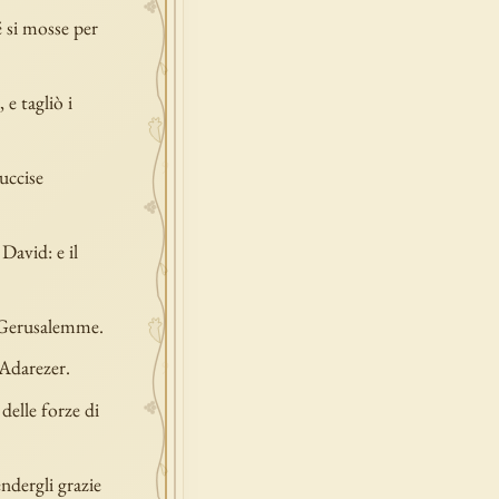
 si mosse per
 e tagliò i
uccise
 David: e il
a Gerusalemme.
 Adarezer.
elle forze di
ndergli grazie