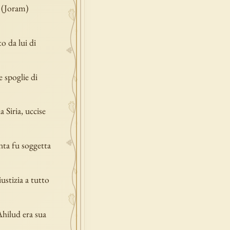
e (Joram)
o da lui di
e spoglie di
 Siria, uccise
nta fu soggetta
ustizia a tutto
Ahilud era sua