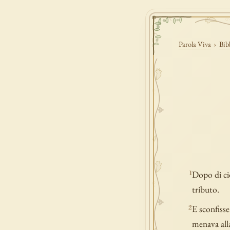
Parola Viva
›
Bib
Dopo di ciò
1
tributo.
E sconfisse
2
menava alla