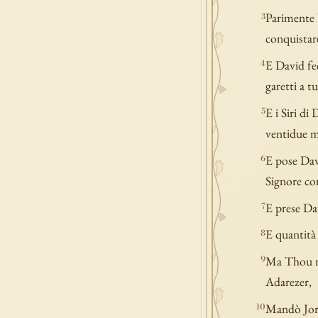
Parimente 
3
conquistare
E David fec
4
garetti a tu
E i Siri di
5
ventidue mi
E pose Davi
6
Signore co
E prese Dav
7
E quantità 
8
Ma Thou re
9
Adarezer,
Mandò Joram
10