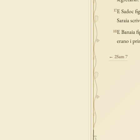
E Sadoc fi
17
Saraia scri
E Banaia fi
18
erano i prim
← 2Sam 7