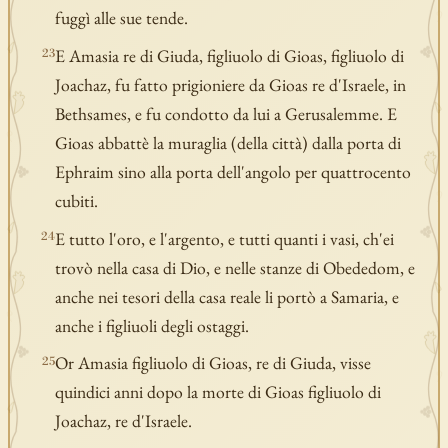
fuggì alle sue tende.
E Amasia re di Giuda, figliuolo di Gioas, figliuolo di
23
Joachaz, fu fatto prigioniere da Gioas re d'Israele, in
Bethsames, e fu condotto da lui a Gerusalemme. E
Gioas abbattè la muraglia (della città) dalla porta di
Ephraim sino alla porta dell'angolo per quattrocento
cubiti.
E tutto l'oro, e l'argento, e tutti quanti i vasi, ch'ei
24
trovò nella casa di Dio, e nelle stanze di Obededom, e
anche nei tesori della casa reale li portò a Samaria, e
anche i figliuoli degli ostaggi.
Or Amasia figliuolo di Gioas, re di Giuda, visse
25
quindici anni dopo la morte di Gioas figliuolo di
Joachaz, re d'Israele.