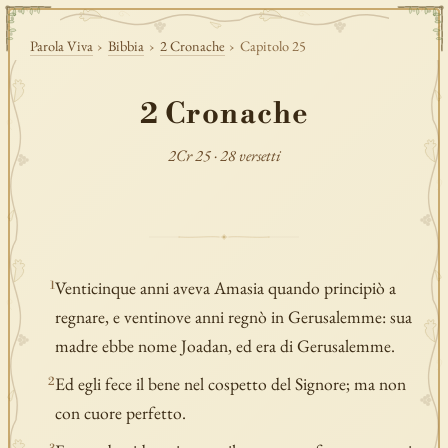
Parola Viva
›
Bibbia
›
2 Cronache
›
Capitolo 25
2 Cronache
2Cr 25 · 28 versetti
Venticinque anni aveva Amasia quando principiò a
1
regnare, e ventinove anni regnò in Gerusalemme: sua
madre ebbe nome Joadan, ed era di Gerusalemme.
Ed egli fece il bene nel cospetto del Signore; ma non
2
con cuore perfetto.