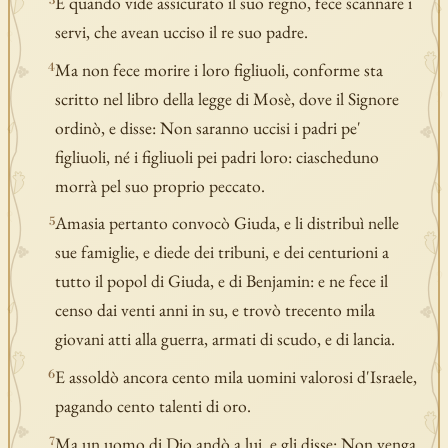
E quando vide assicurato il suo regno, fece scannare i
3
servi, che avean ucciso il re suo padre.
Ma non fece morire i loro figliuoli, conforme sta
4
scritto nel libro della legge di Mosè, dove il Signore
ordinò, e disse: Non saranno uccisi i padri pe'
figliuoli, né i figliuoli pei padri loro: ciascheduno
morrà pel suo proprio peccato.
Amasia pertanto convocò Giuda, e li distribuì nelle
5
sue famiglie, e diede dei tribuni, e dei centurioni a
tutto il popol di Giuda, e di Benjamin: e ne fece il
censo dai venti anni in su, e trovò trecento mila
giovani atti alla guerra, armati di scudo, e di lancia.
E assoldò ancora cento mila uomini valorosi d'Israele,
6
pagando cento talenti di oro.
Ma un uomo di Dio andò a lui, e gli disse: Non venga
7