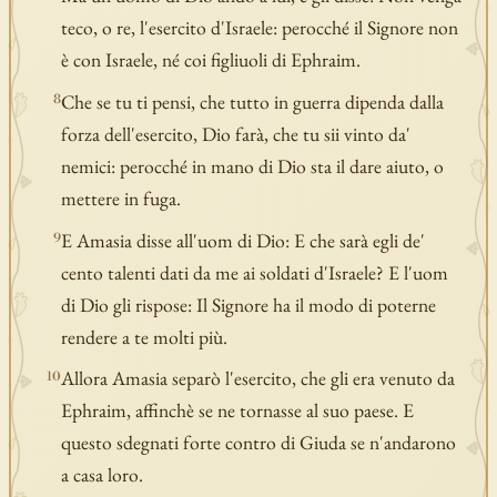
teco, o re, l'esercito d'Israele: perocché il Signore non
è con Israele, né coi figliuoli di Ephraim.
Che se tu ti pensi, che tutto in guerra dipenda dalla
8
forza dell'esercito, Dio farà, che tu sii vinto da'
nemici: perocché in mano di Dio sta il dare aiuto, o
mettere in fuga.
E Amasia disse all'uom di Dio: E che sarà egli de'
9
cento talenti dati da me ai soldati d'Israele? E l'uom
di Dio gli rispose: Il Signore ha il modo di poterne
rendere a te molti più.
Allora Amasia separò l'esercito, che gli era venuto da
10
Ephraim, affinchè se ne tornasse al suo paese. E
questo sdegnati forte contro di Giuda se n'andarono
a casa loro.