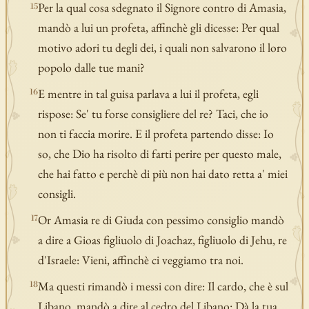
Per la qual cosa sdegnato il Signore contro di Amasia,
15
mandò a lui un profeta, affinchè gli dicesse: Per qual
motivo adori tu degli dei, i quali non salvarono il loro
popolo dalle tue mani?
E mentre in tal guisa parlava a lui il profeta, egli
16
rispose: Se' tu forse consigliere del re? Taci, che io
non ti faccia morire. E il profeta partendo disse: Io
so, che Dio ha risolto di farti perire per questo male,
che hai fatto e perchè di più non hai dato retta a' miei
consigli.
Or Amasia re di Giuda con pessimo consiglio mandò
17
a dire a Gioas figliuolo di Joachaz, figliuolo di Jehu, re
d'Israele: Vieni, affinchè ci veggiamo tra noi.
Ma questi rimandò i messi con dire: Il cardo, che è sul
18
Libano, mandò a dire al cedro del Libano: Dà la tua