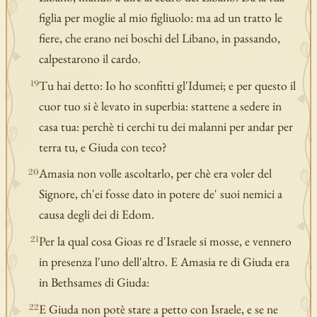
figlia per moglie al mio figliuolo: ma ad un tratto le
fiere, che erano nei boschi del Libano, in passando,
calpestarono il cardo.
Tu hai detto: Io ho sconfitti gl'Idumei; e per questo il
19
cuor tuo si è levato in superbia: stattene a sedere in
casa tua: perchè ti cerchi tu dei malanni per andar per
terra tu, e Giuda con teco?
Amasia non volle ascoltarlo, per chè era voler del
20
Signore, ch'ei fosse dato in potere de' suoi nemici a
causa degli dei di Edom.
Per la qual cosa Gioas re d'Israele si mosse, e vennero
21
in presenza l'uno dell'altro. E Amasia re di Giuda era
in Bethsames di Giuda:
E Giuda non potè stare a petto con Israele, e se ne
22