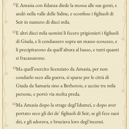
E Amasia con fidanza diede la mossa alle sue genti, e
11
andò nella valle delle Saline, e sconfisse i figliuoli di
Seir in numero di dieci mila.
E altri dieci mila uomini li fecero prigionieri i figliuoli
12
di Giuda, e li condussero sopra un masso scosceso, e
li precipitarono da quell'altura al basso, e tutti quanti
si fracassarono.
Ma quell'esercito licenziato da Amasia, per non
13
condurlo seco alla guerra, si sparse per le città di
Giuda da Samaria sino a Bethoron, e uccise tre mila
persone, e portò via molta preda.
Ma Amasia dopo la strage degl'Idumei, e dopo aver
14
portato seco gli dei de' figliuoli di Seir, se gli fece suoi
dei, e gli adorava, e bruciava loro degl'incensi.