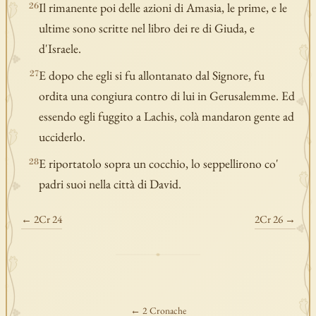
Il rimanente poi delle azioni di Amasia, le prime, e le
26
ultime sono scritte nel libro dei re di Giuda, e
d'Israele.
E dopo che egli si fu allontanato dal Signore, fu
27
ordita una congiura contro di lui in Gerusalemme. Ed
essendo egli fuggito a Lachis, colà mandaron gente ad
ucciderlo.
E riportatolo sopra un cocchio, lo seppellirono co'
28
padri suoi nella città di David.
← 2Cr 24
2Cr 26 →
← 2 Cronache