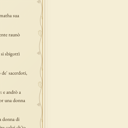
amatha sua
mente raunò
si sbigottì
 de' sacerdoti,
e: e andrò a
ndor una donna
la donna di
re colui ch'io