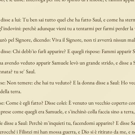
disse a lui: Tu ben sai tutto quel che ha fatto Saul, e come ha ster
gl'indovini: perchè adunque vieni tu a tentarmi per farmi perder la 
iurò pel Signore, dicendo: Viva il Signore, non ti avverrà nissun ma
disse: Chi debb'io farli apparire? E quegli rispose: Fammi apparir 
a avendo veduto apparir Samuele levò un grande strido, e disse a 
nnata? tu se' Saul.
sse: Non temere: che hai tu veduto? E la donna disse a Saul: Ho ved
della terra.
sse: Come è egli fatto? Disse colei: È venuto un vecchio coperto co
rese come quegli era Samuele, e s'inchinò colla faccia sino a terra,
disse a Saul: Perchè m'inquieti tu, facendomi apparire? E disse Sa
erocché i Filistei mi han mossa guerra, e Dio si è ritirato da me, e 