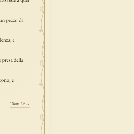
 un pezzo di
lenza, e
e presa della
rono, e
1Sam 29 →