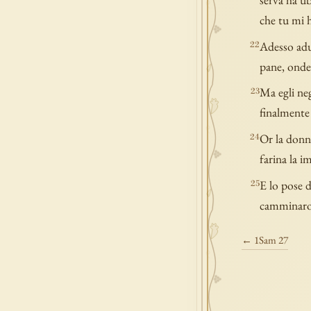
che tu mi h
Adesso adun
22
pane, onde 
Ma egli neg
23
finalmente 
Or la donna
24
farina la i
E lo pose d
25
camminaron
← 1Sam 27