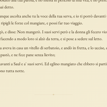
ai detto.
que ascolta anche tu la voce della tua serva, e io ti porrò davanti
ripigli le forze col mangiare, e possi far tuo viaggio.
ò, e disse: Non mangerò. I suoi servi però e la donna gli fecero vio
facendo a modo loro si alzò da terra, e si pose a sedere sul letto.
 aveva in casa un vitello di serbatoio, e andò in fretta, e lo uccise, 
mpastò, e ne fece pane senza lievito;
avanti a Saul e a' suoi servi. Ed eglino mangiato che ebbero si parti
o tutta notte.