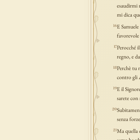
esaudirmi n
mi dica que
E Samuele r
16
favorevole 
Perocché il
17
regno, e d
Perchè tu n
18
contro gli 
E il Signor
19
sarete con 
Subitamente
20
senza forz
Ma quella d
21
serva ha ub