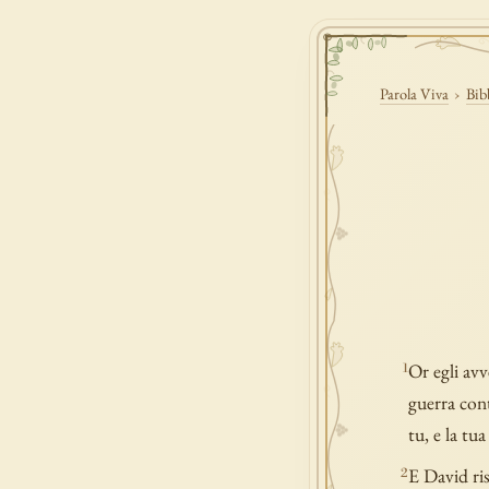
Parola Viva
›
Bib
Or egli avv
1
guerra cont
tu, e la tua
E David ris
2