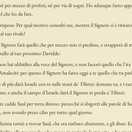
è per mezzo di profeti, nè per via di sogni. Ho adunque fatto appa
l che ho da fare.
ispose: Per qual motivo consulti me, mentre il Signore si è ritirato 
al tuo rivale?
 Signore farà quello che per mezzo mio ti predisse, e strapperà di m
arallo al tuo prossimo Davidde:
on hai ubbidito alla voce del Signore, e non facesti quello che l'ira 
Amaleciti: per questo il Signore ha fatto oggi a te quello che tu pati
e di più darà Israele con te nelle mani de' Filistei: domane tu, e i tuoi
me: e anche il campo d'Israele darà il Signore in preda a' Filistei.
 cadde Saul per terra disteso: perocché si sbigottì alle parole di S
e, non avendo preso cibo per tutto quel giorno.
onna tornò a trovar Saul, che era turbato altamente, e gli disse: Ec
bidito alla tua parola, e ho messa in pericolo la mia vita, e ho prest