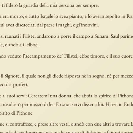
 ti fiderò la guardia della mia persona per sempre.
 era morto, e tutto Israele lo avea pianto, e lo avean sepolto in R
aul avea discacciati dal paese i maghi, e gl'indovini.
si raunati i Filistei andarono a porre il campo a Sunam: Saul pari
le, e andò a Gelboe.
do veduto l'accampamento de' Filistei, ebbe timore, e il suo cuore 
il Signore, il quale non gli diede risposta nè in sogno, nè per mezzo
o de' profeti.
e a' suoi servi: Cercatemi una donna, che abbia lo spirito di Pithon
 consulterò per mezzo di lei. E i suoi servi disser a lui. Havvi in E
pirito di Pithone.
e si contraffece, e prese altre vesti, e andò con due altri a trovare 
, e le disse: Interroga per me lo spirito di Pithone, e fammi appari