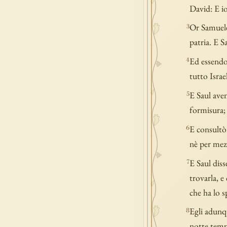
David: E io
Or Samuele
3
patria. E S
Ed essendo
4
tutto Israe
E Saul aven
5
formisura;
E consultò 
6
nè per mezz
E Saul diss
7
trovarla, e
che ha lo s
Egli adunqu
8
notte tempo