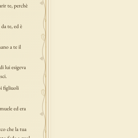
rir te, perchè
da te, ed è
ano a te il
di lui esigeva
sci.
 figliuoli
amuele ed era
co che la tua
ato fede a quel