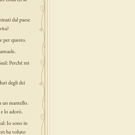
minati dal paese
vita?
le per questo.
Samuele.
Saul: Perchè mi
uti degli dei
n un mantello.
 e lo adorò.
ul: Io sono in
non ha voluto