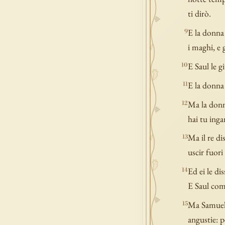
ti dirò.
E la donna 
9
i maghi, e 
E Saul le g
10
E la donna 
11
Ma la donn
12
hai tu inga
Ma il re di
13
uscir fuori 
Ed ei le di
14
E Saul comp
Ma Samuele 
15
angustie: p