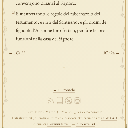
convengono dinanzi al Signore.
E manterranno le regole del tabernacolo del
32
testamento, e i riti del Santuario, e gli ordini de'
figliuoli d'Aaronne loro fratelli, per fare le loro
funzioni nella casa del Signore.
← 1Cr 22
1Cr 24 →
← 1 Cronache
Testo: Bibbia Martini (1769–1781), pubblico dominio
Dati strutturati, calendario liturgico e piano di lettura triennale:
CC-BY 4.0
A cura di
Giovanni Novelli
—
parolaviva.art