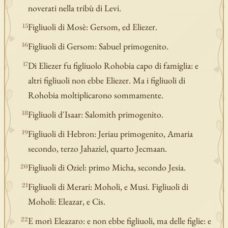
noverati nella tribù di Levi.
Figliuoli di Mosè: Gersom, ed Eliezer.
15
Figliuoli di Gersom: Sabuel primogenito.
16
Di Eliezer fu figliuolo Rohobia capo di famiglia: e
17
altri figliuoli non ebbe Eliezer. Ma i figliuoli di
Rohobia moltiplicarono sommamente.
Figliuoli d'Isaar: Salomith primogenito.
18
Figliuoli di Hebron: Jeriau primogenito, Amaria
19
secondo, terzo Jahaziel, quarto Jecmaan.
Figliuoli di Oziel: primo Micha, secondo Jesia.
20
Figliuoli di Merari: Moholi, e Musi. Figliuoli di
21
Moholi: Eleazar, e Cis.
E morì Eleazaro: e non ebbe figliuoli, ma delle figlie: e
22