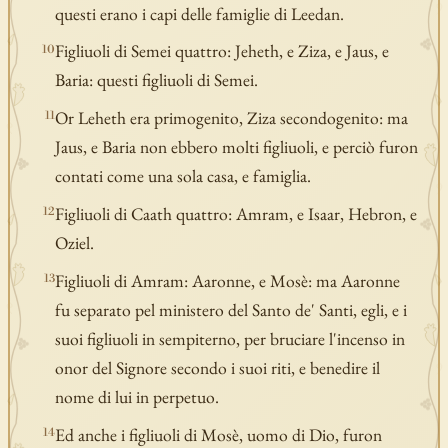
questi erano i capi delle famiglie di Leedan.
Figliuoli di Semei quattro: Jeheth, e Ziza, e Jaus, e
10
Baria: questi figliuoli di Semei.
Or Leheth era primogenito, Ziza secondogenito: ma
11
Jaus, e Baria non ebbero molti figliuoli, e perciò furon
contati come una sola casa, e famiglia.
Figliuoli di Caath quattro: Amram, e Isaar, Hebron, e
12
Oziel.
Figliuoli di Amram: Aaronne, e Mosè: ma Aaronne
13
fu separato pel ministero del Santo de' Santi, egli, e i
suoi figliuoli in sempiterno, per bruciare l'incenso in
onor del Signore secondo i suoi riti, e benedire il
nome di lui in perpetuo.
Ed anche i figliuoli di Mosè, uomo di Dio, furon
14