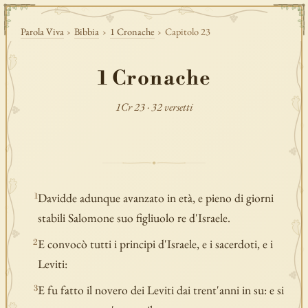
Parola Viva
›
Bibbia
›
1 Cronache
›
Capitolo 23
1 Cronache
1Cr 23 · 32 versetti
Davidde adunque avanzato in età, e pieno di giorni
1
stabili Salomone suo figliuolo re d'Israele.
E convocò tutti i principi d'Israele, e i sacerdoti, e i
2
Leviti:
E fu fatto il novero dei Leviti dai trent'anni in su: e si
3