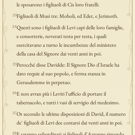
le sposarono i figliuoli di Cis loro fratelli.
Figliuoli di Musi tre: Moholi, ed Eder, e Jerimoth.
23
Questi sono i figliuoli di Levi capi delle loro famiglie,
24
e consorterie, noverati testa per testa, i quali
esercitavano a turno le incumbenze del ministero
della casa del Signore dai venti anni in poi.
Perocché disse Davidde: Il Signore Dio d'Israele ha
25
dato requie al suo popolo, e ferma stanza in
Gerusalemme in perpetuo.
E non avran più i Leviti l'ufficio di portare il
26
tabernacolo, e tutti i vasi di servigio del medesimo.
Or secondo le ultime disposizioni di David, il numero
27
de' figliuoli di Levi dee contarsi dai venti anni in poi.
E saranno subordinati ai figliuoli d'Aaronne riguardo
28