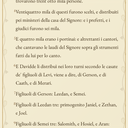
trovarono trent'otto mila persone.
Ventiquattro mila di questi furono scelti, e distribuiti
4
pei ministeri della casa del Signore: e i prefetti, e i
giudici furono sei mila.
E quattro mila erano i portinai: e altrettanti i cantori,
5
che cantavano le laudi del Signore sopra gli strumenti
fatti da lui per lo canto.
E Davidde li distribuì nei loro turni secondo le casate
6
de' figliuoli di Levi, viene a dire, di Gerson, e di
Caath, e di Merari.
Figliuoli di Gerson: Leedan, e Semei.
7
Figliuoli di Leedan tre: primogenito Janiel, e Zethan,
8
e Joel.
Figliuoli di Semei tre: Salomith, e Hosiel, e Aran:
9