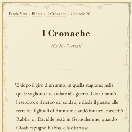
Parola Viva
›
Bibbia
›
1 Cronache
›
Capitolo 20
1 Cronache
1Cr 20 · 7 versetti
E dopo il giro d'un anno, in quella stagione, nella
1
quale sogliono i re andare alla guerra, Gioab raunò
l'esercito, e il nerbo de' soldati, e diede il guasto alle
terre de' figliuoli di Ammon; e andò innanzi, e assediò
Rabba: or Davidde restò in Gerusalemme, quando
Gioab espugnò Rabba, e la distrusse.