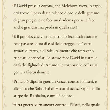
E David prese la corona, che Melchom aveva in capo,
2
e vi trovò il peso di un talento d'oro, e delle gemme
di gran pregio, e ne fece un diadema per se: e fece
anche grandissima preda in quella città:
E il popolo, che vi era dentro, lo fece uscir fuora: e
3
fece passare sopra di essi delle tregge, e de' carri
armati di ferro, e di falci, talmente che restavano
trinciati, e stritolati: lo stesso fece David in tutte le
città de' figliuoli di Ammon: e tornossene colla sua
gente a Gerusalemme.
Principiò dipoi la guerra a Gazer contro i Filistei, e
4
allora fu che Sobochai di Husathi uccise Saphai della
stirpe de' Raphaim, e umiliò coloro.
Altra guerra vi fu ancora contro i Filistei, nella quale
5