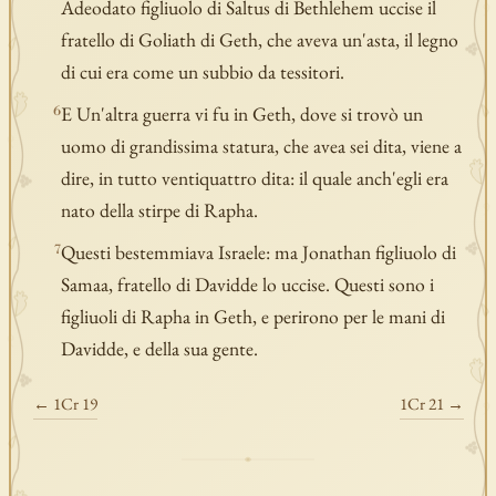
Adeodato figliuolo di Saltus di Bethlehem uccise il
fratello di Goliath di Geth, che aveva un'asta, il legno
di cui era come un subbio da tessitori.
E Un'altra guerra vi fu in Geth, dove si trovò un
6
uomo di grandissima statura, che avea sei dita, viene a
dire, in tutto ventiquattro dita: il quale anch'egli era
nato della stirpe di Rapha.
Questi bestemmiava Israele: ma Jonathan figliuolo di
7
Samaa, fratello di Davidde lo uccise. Questi sono i
figliuoli di Rapha in Geth, e perirono per le mani di
Davidde, e della sua gente.
← 1Cr 19
1Cr 21 →