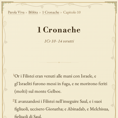
Parola Viva
›
Bibbia
›
1 Cronache
›
Capitolo 10
1 Cronache
1Cr 10 · 14 versetti
Or i Filistei eran venuti alle mani con Israele, e
1
gl'Israeliti furono messi in fuga, e ne morirono feriti
(molti) sul monte Gelboe.
E avanzandosi i Filistei nell'inseguire Saul, e i suoi
2
figliuoli, uccisero Gionatha; e Abinadab, e Melchisua,
figliuoli di Saul.