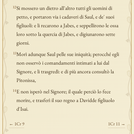
Si mossero un dietro all'altro tutti gli uomini di
12
petto, e portaron via i cadaveri di Saul, e de' suoi
figliuoli: e li recarono a Jabes, e seppellirono le ossa
loro sotto la quercia di Jabes, e digiunarono sette
giorni.
Morì adunque Saul pelle sue iniquità; perocché egli
13
non osservò i comandamenti intimati a lui dal
Signore, e li trasgredì: e di più ancora consultò la
Pitonissa,
E non isperò nel Signore; il quale perciò lo fece
14
morire, e trasferì il suo regno a Davidde figliuolo
d'Isai.
← 1Cr 9
1Cr 11 →