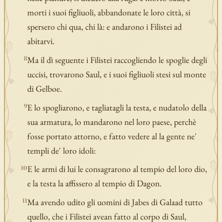
morti i suoi figliuoli, abbandonate le loro città, si
spersero chi qua, chi là: e andarono i Filistei ad
abitarvi.
Ma il dì seguente i Filistei raccogliendo le spoglie degli
8
uccisi, trovarono Saul, e i suoi figliuoli stesi sul monte
di Gelboe.
E lo spogliarono, e tagliatagli la testa, e nudatolo della
9
sua armatura, lo mandarono nel loro paese, perchè
fosse portato attorno, e fatto vedere al la gente ne'
templi de' loro idoli:
E le armi di lui le consagrarono al tempio del loro dio,
10
e la testa la affissero al tempio di Dagon.
Ma avendo udito gli uomini di Jabes di Galaad tutto
11
quello, che i Filistei avean fatto al corpo di Saul,