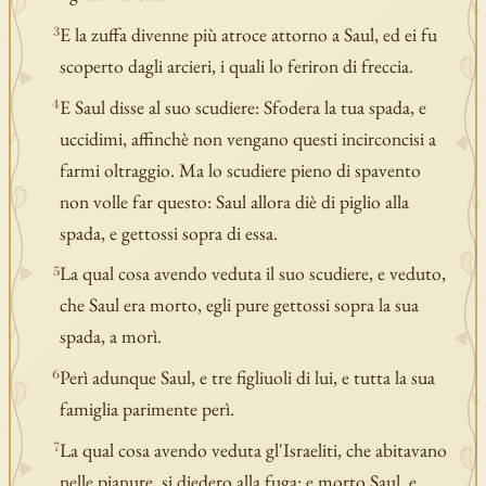
E la zuffa divenne più atroce attorno a Saul, ed ei fu
3
scoperto dagli arcieri, i quali lo feriron di freccia.
E Saul disse al suo scudiere: Sfodera la tua spada, e
4
uccidimi, affinchè non vengano questi incirconcisi a
farmi oltraggio. Ma lo scudiere pieno di spavento
non volle far questo: Saul allora diè di piglio alla
spada, e gettossi sopra di essa.
La qual cosa avendo veduta il suo scudiere, e veduto,
5
che Saul era morto, egli pure gettossi sopra la sua
spada, a morì.
Perì adunque Saul, e tre figliuoli di lui, e tutta la sua
6
famiglia parimente perì.
La qual cosa avendo veduta gl'Israeliti, che abitavano
7
nelle pianure, si diedero alla fuga: e morto Saul, e