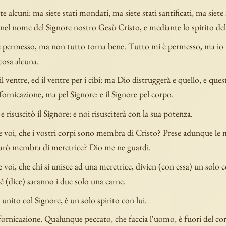
te alcuni: ma siete stati mondati, ma siete stati santificati, ma siete 
i nel nome del Signore nostro Gesù Cristo, e mediante lo spirito de
 permesso, ma non tutto torna bene. Tutto mi è permesso, ma io
cosa alcuna.
 il ventre, ed il ventre per i cibi: ma Dio distruggerà e quello, e quest
fornicazione, ma pel Signore: e il Signore pel corpo.
e risuscitò il Signore: e noi risusciterà con la sua potenza.
 voi, che i vostri corpi sono membra di Cristo? Prese adunque le
 farò membra di meretrice? Dio me ne guardi.
voi, che chi si unisce ad una meretrice, divien (con essa) un solo 
 (dice) saranno i due solo una carne.
 unito col Signore, è un solo spirito con lui.
fornicazione. Qualunque peccato, che faccia l'uomo, è fuori del cor