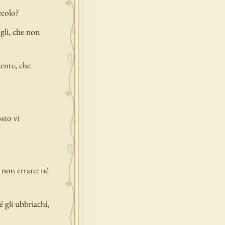
ecolo?
egli, che non
ente, che
osto vi
 non errare: né
é gli ubbriachi,