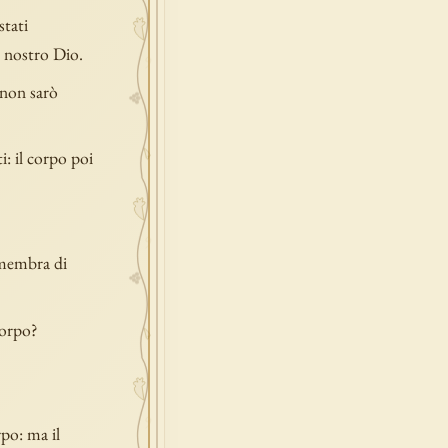
stati
l nostro Dio.
 non sarò
i: il corpo poi
 membra di
corpo?
po: ma il