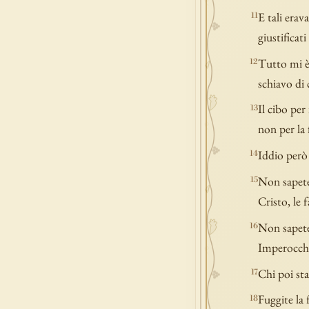
E tali erava
11
giustificat
Tutto mi è
12
schiavo di 
Il cibo per
13
non per la 
Iddio però 
14
Non sapete
15
Cristo, le
Non sapete 
16
Imperocché
Chi poi sta
17
Fuggite la 
18