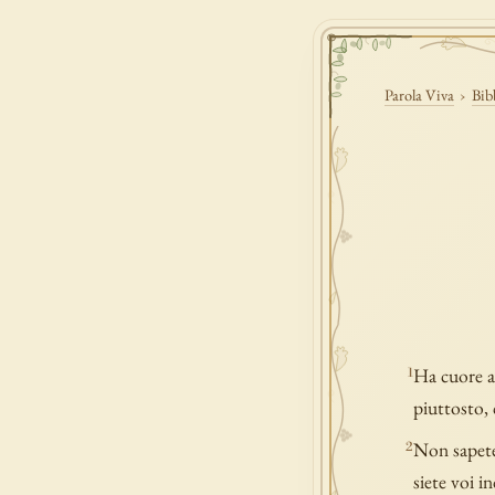
Parola Viva
›
Bib
Ha cuore al
1
piuttosto, 
Non sapete
2
siete voi i