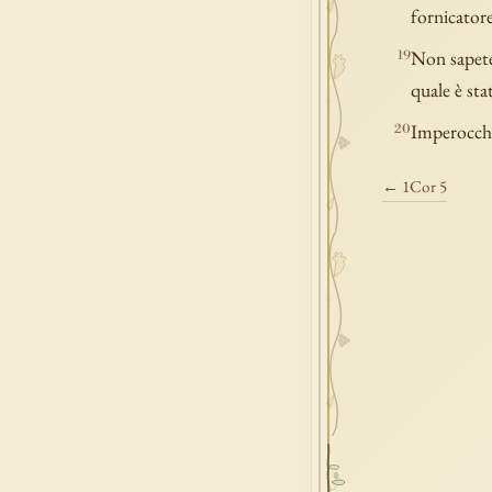
fornicatore
Non sapete 
19
quale è sta
Imperocché 
20
← 1Cor 5