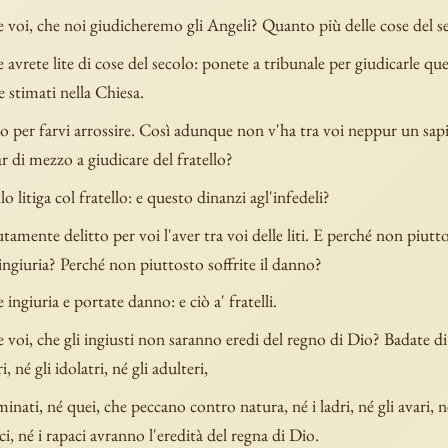
 voi, che noi giudicheremo gli Angeli? Quanto più delle cose del s
avrete lite di cose del secolo: ponete a tribunale per giudicarle qu
 stimati nella Chiesa.
o per farvi arrossire. Così adunque non v'ha tra voi neppur un sapi
r di mezzo a giudicare del fratello?
lo litiga col fratello: e questo dinanzi agl'infedeli?
utamente delitto per voi l'aver tra voi delle liti. E perché non piutt
ingiuria? Perché non piuttosto soffrite il danno?
 ingiuria e portate danno: e ciò a' fratelli.
voi, che gli ingiusti non saranno eredi del regno di Dio? Badate di
i, né gli idolatri, né gli adulteri,
minati, né quei, che peccano contro natura, né i ladri, né gli avari, n
ci, né i rapaci avranno l'eredità del regna di Dio.