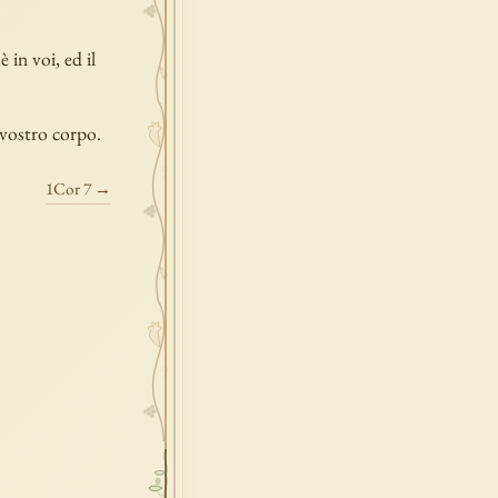
 in voi, ed il
 vostro corpo.
1Cor 7 →