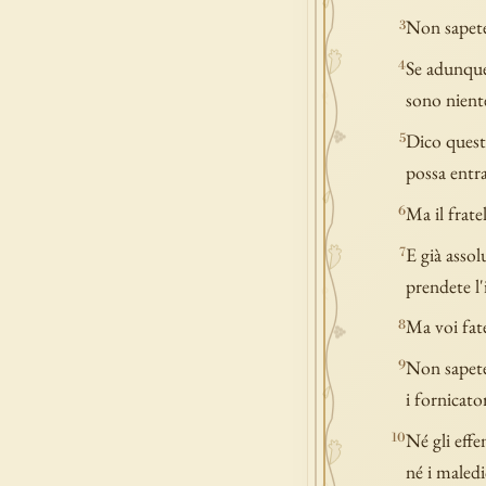
Non sapete
3
Se adunque 
4
sono niente
Dico quest
5
possa entra
Ma il fratel
6
E già assol
7
prendete l'
Ma voi fate
8
Non sapete 
9
i fornicator
Né gli effe
10
né i maledi