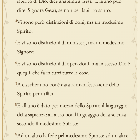
ispirito di Dio, dice anatema a Gesù. È niuno può
dire. Signore Gesù, se non per Ispirito santo.
Vi sono però distinzioni di doni, ma un medesimo
4
Spirito:
E vi sono distinzioni di ministerj, ma un medesimo
5
Signore:
E vi sono distinzioni di operazioni, ma lo stesso Dio è
6
quegli, che fa in tutti tutte le cose.
A ciascheduno poi è data la manifestazione dello
7
Spirito per utilità.
E all'uno è dato per mezzo dello Spirito il linguaggio
8
della sapienza: all'altro poi il linguaggio della scienza
secondo il medesimo Spirito:
Ad un altro la fede pel medesimo Spirito: ad un altro
9