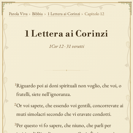
Parola Viva
›
Bibbia
›
1 Lettera ai Corinzi
›
Capitolo 12
1 Lettera ai Corinzi
1Cor 12 · 31 versetti
Riguardo poi ai doni spirituali non voglio, che voi, o
1
fratelli, siete nell'ignoranza.
Or voi sapete, che essendo voi gentili, concorrevate ai
2
muti simolacri secondo che vi eravate condotti.
Per questo vi fo sapere, che niuno, che parli per
3