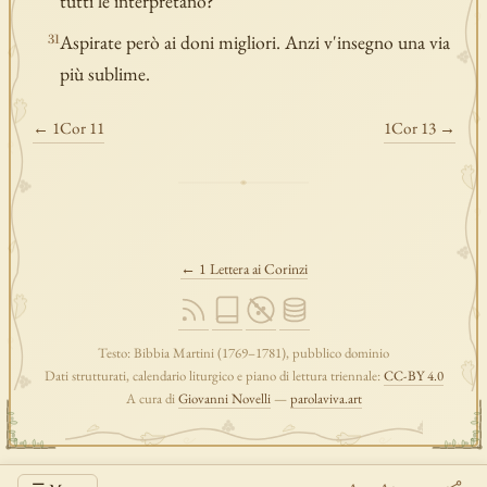
tutti le interpretano?
Aspirate però ai doni migliori. Anzi v'insegno una via
31
più sublime.
← 1Cor 11
1Cor 13 →
← 1 Lettera ai Corinzi
Testo: Bibbia Martini (1769–1781), pubblico dominio
Dati strutturati, calendario liturgico e piano di lettura triennale:
CC-BY 4.0
A cura di
Giovanni Novelli
—
parolaviva.art