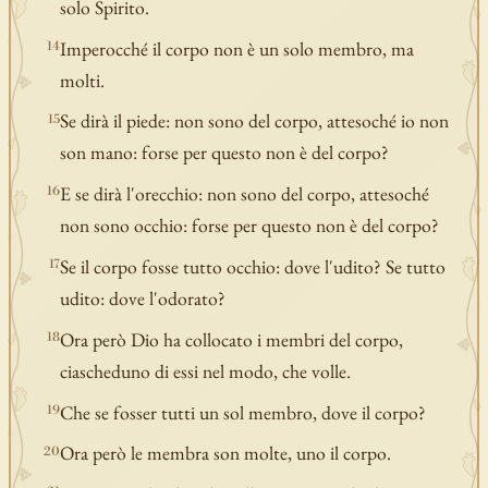
solo Spirito.
Imperocché il corpo non è un solo membro, ma
14
molti.
Se dirà il piede: non sono del corpo, attesoché io non
15
son mano: forse per questo non è del corpo?
E se dirà l'orecchio: non sono del corpo, attesoché
16
non sono occhio: forse per questo non è del corpo?
Se il corpo fosse tutto occhio: dove l'udito? Se tutto
17
udito: dove l'odorato?
Ora però Dio ha collocato i membri del corpo,
18
ciascheduno di essi nel modo, che volle.
Che se fosser tutti un sol membro, dove il corpo?
19
Ora però le membra son molte, uno il corpo.
20